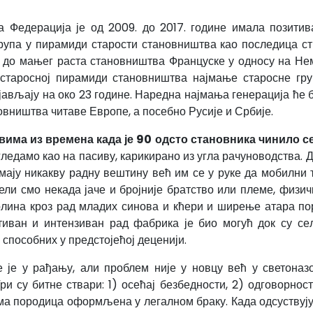
а Федерација је од 2009. до 2017. године имала позитив
упа у пирамиди старости становништва као последица ст
 до мањег раста становништва Француске у односу на Нема
старосној пирамиди становништва најмање старосне груп
јављају на око 23 године. Наредна најмања генерација ће 
вништва читаве Европе, а посебно Русије и Србије.
вима из времена када је 90 одсто становника чинило 
гледамо као на пасиву, карикирано из угла рачуноводства. До
ају никакву радну вештину већ им се у руке да мобилни 
ели смо некада јаче и бројније братство или племе, физичк
лина кроз рад младих синова и кћери и ширење атара поро
тиван и интензиван рад фабрика је био могућ док су сељ
способних у предстојећој деценији.
је у рађању, али проблем није у новцу већ у светоназо
ри су битне ствари: 1) осећај безбедности, 2) одговорност
а породица оформљена у легалном браку. Када одсуствују т