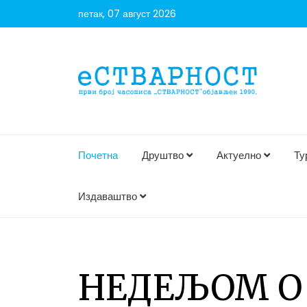
петак, 07 август 2026
Почетна
Друштво
Актуелно
Ту
Издаваштво
НЕДЕЉОМ О