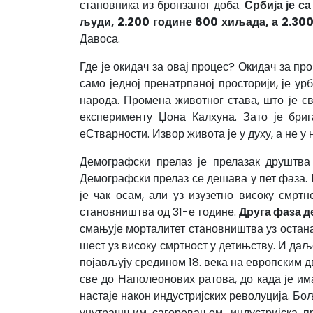
становника из бронзаног доба.
Србија је с
људи, 2.200 године 600 хиљада, а 2.300
Давоса.
Где је окидач за овај процес? Окидач за п
само једној пренатрпаној просторији, је у
народа. Промена животног става, што је с
експерименту Џона Калхуна. Зато је бриг
еСтварности. Извор живота је у духу, а не у
Демографски прелаз је прелазак друштва 
Демографски прелаз се дешава у пет фаза.
је чак осам, али уз изузетно високу смртн
становништва од 31-е године.
Друга фаза 
смањује морталитет становништва уз останак
шест уз високу смртност у детињству. И даљ
појављују средином 18. века на европским 
све до Наполеонових ратова, до када је им
настаје након индустријских револуција. Бо
унутрашњим сагоревањем, индустријска пр