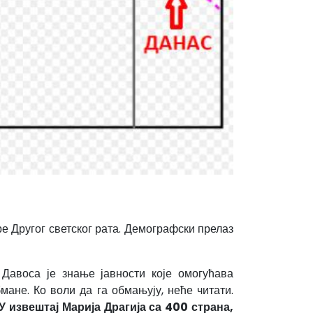
ре Другог светског рата. Демографски прелаз
Давоса је знање јавности које омогућава
ане. Ко воли да га обмањују, неће читати.
У извештај Марија Драгија са 400 страна,