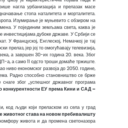
рише нагла урбанизација и прелазак масе
дначавање стопа наталитета и морталитета.
Европа. Изумирање је муњевито с обзиром на
мена. У појединим земљама света, каква је
е инвестицијама дубоке државе. У Србији се
ат. У Француској, Енглеској, Немачкој је тај
и прелаз, јер јој то омогућавају телевизија,
века, а завршен 30-их година 20. века. Због
П-а, а само 11 одсто троши домаће тржиште.
ао ниво економског развоја до 2050. године,
нема. Радно способно становништво се брже
е снаге због „успешног државног програма
а о конкурентности ЕУ према Кини и САД –
и, код људи који преласком из села у град
е животног става на новом пребивалишту
 комфору живота и да промена светоназора