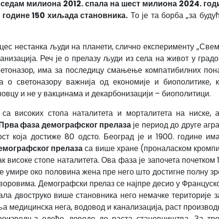
а седам милиона 2012. спала на шест милиона 2024. год
 године 150 хиљада становника.
То је та борба „за буд
роцес нестанка људи на планети, слично експерименту „Свем
рбанизација. Реч је о прелазу људи из села на живот у гра
ветоназор, има за последицу смањење компатибилних пон
а о светоназору важнија од економије и биополитике, 
 новцу и не у вакцинама и декарбонизацији – биополитици.
са високих стопа наталитета и морталитета на ниске, 
Прва фаза демографског прелаза
је период до друге агра
ост која достиже 80 одсто. Београд је и 1900. године и
демографског прелаза
са више хране (проналаском кромпи
 високе стопе наталитета. Ова фаза је започета почетком 1
е умире око половина жена пре него што достигне полну зр
дворовима. Демографски прелаз се најпре десио у Француско
ала двоструко више становника него немачке територије з
ља медицинска нега, водовод и канализација, раст производ
оизводња одеће, доводе до раста становништва. За тре