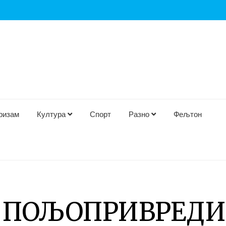
ризам
Култура
Спорт
Разно
Фељтон
 ПОЉОПРИВРЕДИ