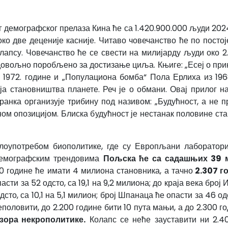
ог демографског прелаза Кина ће са 1.420.900.000 људи 2024
око две деценије касније. Читаво човечанство ће по пост
олапсу. Човечанство ће се свести на милијарду људи око 2
овољно поробљено за достизање циља. Књиге: „Есеј о при
з 1972. године и „Популациона бомба“ Пола Ерлиха из 19
ја становништва планете. Реч је о обмани. Овај прилог н
анка организује трибину под називом: „Будућност, а не п
дном опозицијом. Блиска будућност је нестанак половине ст
злоупотребом биополитике, где су Европљани лаборатори
демографским трендовима
Пољска ће са садашњих 39 
0 године ће имати 4 милиона становника, а тачно
2.307 г
асти за 52 одсто, са 19,1 на 9,2 милиона; до краја века број
одсто, са 10,1 на 5,1 милион; број Шпанаца ће опасти за 46 о
еполовити, до 2.200 године бити 10 пута мањи, а до 2.300 
зора некрополитике.
Колапс се неће зауставити ни 2.40