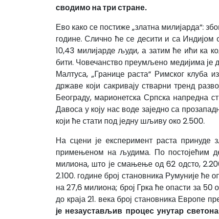
сводимо на три стране.
Ево како се постиже „златна милијарда“: зб
године. Слично ће се десити и са Индијом 
10,43 милијарде људи, а затим ће ићи ка к
бити. Човечанство преумљено медијима је д
Малтуса, „Границе раста“ Римског клуба и
државе који сакривају стварни тренд разво
Београду, марионетска Српска напредна стр
Давоса у коју нас воде заједно са прозапа
који ће стати под једну шљиву око 2.500.
На сцени је експеримент раста принуде 
примењеном на људима. По постојећим 
милиона, што је смањење од 62 одсто, 2.20
2.100. године број становника Румуније ће оп
на 27,6 милиона; број Грка ће опасти за 50 
до краја 21. века број становника Европе пр
је незаустављив процес унутар светона