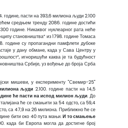
. године, пасти на 393,6 милиона људи 2.100
ојећем средњем тренду 2086. године достићи
.300 године. Никаквог нуклеарног рата неће
нципу становништва“ из 1798. године Томаса
68. године су пропагандни памфлети дубоке
астаје у дану обмане, када у Сава Центру у
рошлост“, игноришући каква је та будућност
ановништва Србије, уз вођење до броја Срба
јски мишеви, у експерименту "Свемир-25"
милиона људи
2.100. године пасти на 14,5
одине ће пасти на испод милион људи
. До
 Италијана ће се смањити за 54 одсто, са 59,4
дсто, са 47,9 на 26 милиона. Приближно ће се
године бити око 40 пута мањи.
И то смањење
0. када би Европа могла да достигне број