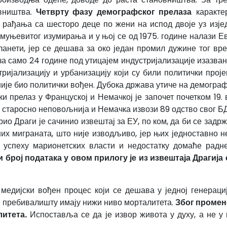
вништва.
Четврту фазу демографског прелаза
каракте
 рађања са шесторо деце по жени на испод двоје уз изје
 муњевитог изумирања и у њој се од 1975. године налази 
анети, јер се дешава за око један промил дужине тог вре
за само 24 године под утицајем индустријализације изазван
ријализацију и урбанизацију који су били политички пројек
није био политички вођен. Дубока држава утиче на демографск
 прелаз у Француској и Немачкој је започет почетком 19. 
а старосно неповољнија и Немачка извози 89 одство свог БД
о Драги је сачинио извештај за ЕУ, по ком, да би се задрж
х миграната, што није изводљиво, јер њих једноставно 
м успеху марионетских власти и недостатку домаће радн
и број података у овом прилогу је из извештаја Драгиј
медијски вођен процес који се дешава у једној генерациј
м пребивалишту имају нижи ниво морталитета.
Због промен
литета.
Испоставља се да је извор живота у духу, а не у