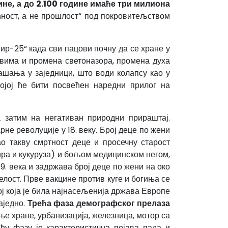
ине, а до 2.100 године имаће три милиона
ућност, а не прошлост“ под покровитељством
ир-25“ када сви пацови почну да се хране у
довима и промена светоназора, промена духа
ашања у заједници, што води колапсу као у
којој ће бити посвећен наредни прилог на
а затим на негативан природни прираштај.
рне револуције у 18. веку. Број деце по жени
мао такву смртност деце и просечну старост
ра и кукуруза) и бољом медицинском негом,
9. века и задржава број деце по жени на око
елост. Прве вакцине против куге и богиња се
ј која је била најнасељенија држава Европе
аједно.
Трећа фаза демографског прелаза
ње хране, урбанизација, железница, мотор са
ћу фазу је карактеристична појава пада и