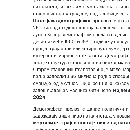
наталитета, а не само морталитета стано
становништва у градове, пад коефицијента
Пета фаза демографског прелаза
је фаза
250 хиљада година постојања човека на пл
Јужна Кореја демографски прелаз се десио 
десио између 1950. и 1980. године уз индуст
процес трајао три или четири пута дуже јер 
интернет и марионетске власти. Демографски
тога је структура становништва ових држав
Старом становништву потребно је мало. Мари
ваља запослити 95 милиона радно способни
смањује од укупног. Није реч ни о какво
запошљавања“. Радника бити неће.
Највећ
2024.
Демографски прелаз је данас политички и 
задржавају виши ниво наталитета, а у ново
морталитет трајно постаје виши од ната
дефинитивно води ка нестанку врсте.