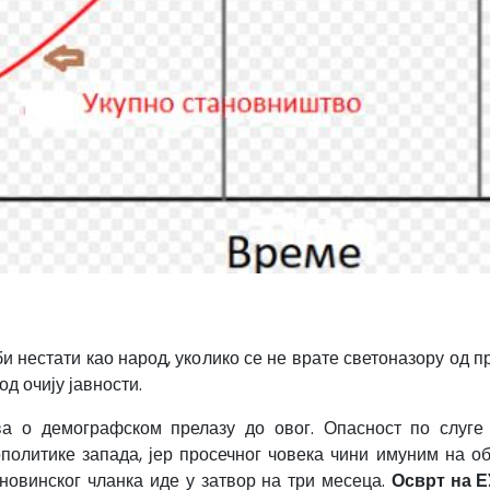
и нестати као народ, уколико се не врате светоназору од п
од очију јавности.
ва о демографском прелазу до овог. Опасност по слуге 
олитике запада, јер просечног човека чини имуним на обм
 новинског чланка иде у затвор на три месеца.
Осврт на Е