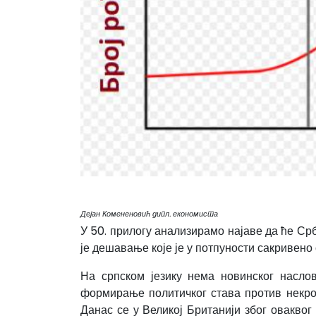
Дејан Комененовић дипл. економиста
У 50. прилогу анализирамо најаве да ће Срб
је дешавање које је у потпуности сакривено 
На српском језику нема новинског насло
формирање политичког става против некроп
Данас се у Великој Британији због оваквог