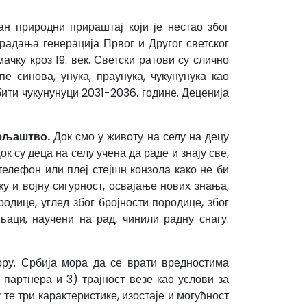
ан природни прираштај који је нестао због
радања генерација Првог и Другог светског
чку кроз 19. век. Светски ратови су слично
е синова, унука, праунука, чукунунука као
бити чукунунуци 2031-2036. године. Деценија
сељаштво.
Док смо у животу на селу на децу
к су деца на селу учена да раде и знају све,
телефон или плеј стејшн конзола како не би
у и војну сигурност, освајање нових знања,
дице, углед због бројности породице, због
аци, научени на рад, чинили радну снагу.
ру. Србија мора да се врати вредностима
 партнера и 3) трајност везе као услови за
е три карактеристике, изостаје и могућност