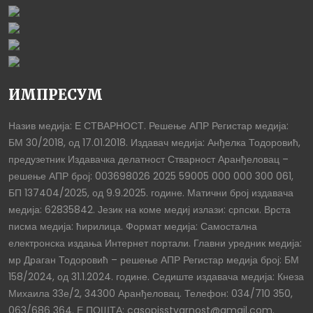
ИМПРЕСУМ
Назив медија: Е СТВАРНОСТ. Решење АПР Регистар медија:
БМ 30/2018, од 17.01.2018. Издавач медија: Анђелка Тодоровић,
предузетник Издавачка делатност Стварност Аранђеловац –
решење АПР број: 003698026 2025 59005 000 000 300 061,
БП 137404/2025, од 9.9.2025. године. Матични број издавача
медија: 62835842. Језик на коме медиј излази: српски. Врста
писма медија: ћирилица. Формат медија: Самостална
електронска издања Интернет портали. Главни уредник медија:
мр Драган Тодоровић – решење АПР Регистар медија број: БМ
158/2024, од 31.1.2024. године. Седиште издавача медија: Кнеза
Михаила 33е/2, 34300 Аранђеловац. Телефон: 034/710 350,
063/686 364. Е ПОШТА: casopisstvarnost@gmail.com.