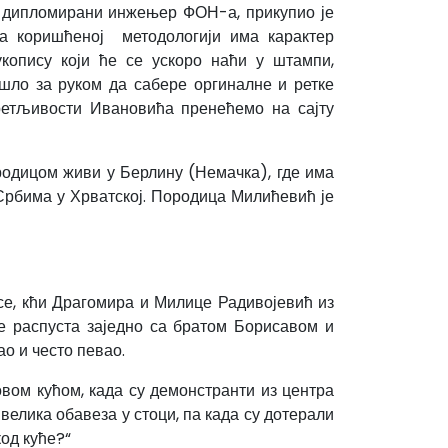
, дипломирани инжењер ФОН-а, прикупио је
ма коришћеној методологији има карактер
укопису који ће се ускоро наћи у штампи,
пошло за руком да сабере оргиналне и ретке
ретљивости Ивановића пренећемо на сајту
родицом живи у Берлину (Немачка), где има
Србима у Хрватској. Породица Милићевић је
осе, кћи Драгомира и Милице Радивојевић из
еме распуста заједно са братом Борисавом и
о и често певао.
овом кућом, када су демонстранти из центра
 велика обавеза у стоци, па када су дотерали
код куће?“