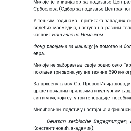
Милоје је иницијатор за подизање Центра
Србослова (Одбор за подизање Централног с
У тешким годинама притисака западних си
водећих масмедија, наступа на разним тел
часпоис
Наш глас на Немачком
.
Фонд расејање за матицу
је помогао и бол
евра.
Милоје не заборавља своје родно село Гар
поклања три звона укупне тежине 590 килог
За црквену славу Св. Пророк Илија доводи 
цркве новчаним прилозима и културним садр
син и унук, који су у три генерације несеб
Милићевићи подстичу настајање и финансира
-
Deutsch-serbische Begegnungen, 
Константиновић, академик);