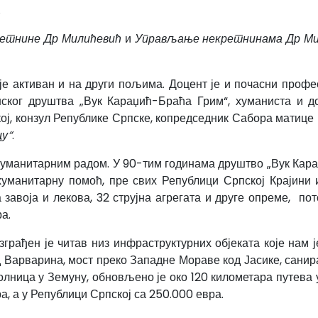
а.
етнине Др Милићевић
и
Управљање некретнинама Др Ми
је активан и на други пољима. Доцент је и почасни проф
ког друштва „Вук Караџић-Браћа Грим“, хуманиста и до
ј, конзул Републике Српске, копредседник Сабора матице 
цу“
.
уманитарним радом. У 90-тим годинама друштво „Вук Караџ
уманитарну помоћ, пре свих Републици Српској Крајини 
 завоја и лекова, 32 струјна агрегата и друге опреме, по
а.
зграђен је читав низ инфраструктурних објеката које нам
д Варварина, мост преко Западне Мораве код Јасике, санир
лница у Земуну, обновљено је око 120 километара путева
, а у Републици Српској са 250.000 евра.