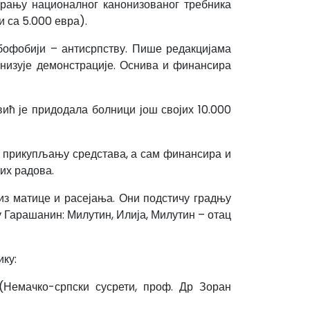
арању националног канонизованог требника
 са 5.000 евра).
бофобији – антисрпству. Пише редакцијама
анизује демонстрације. Оснива и финансира
ић је придодала болници још својих 10.000
а прикупљању средстава, а сам финансира и
их радова.
 из матице и расејања. Они подстичу градњу
 Гарашанин: Милутин, Илија, Милутин – отац
ку:
 (Немачко-српски сусрети, проф. Др Зоран