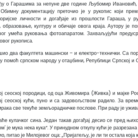
рађу о Гарашима за непуне две године Љубомир Ивановић
 Обимну документацију преточио је у рукопис који пре
торијске личности и догађаје из прошлости Гараша, у р
 образовање, културу и обичаје овога краја. Аутору је 
овог умећа руковања фотоапаратом. Захваљујући предус
овог рукописа.
шио два факултета машински – и електро-технички. Са по
 помоћ српском народу у отаџбини, Републици Српској и 
ној сеоској породици, од оца Живомира (Живка) и мајке Р
кој сеоској кући, пуно и са задовољством радило. За вр
мрака све текуће земљорадничке послове. При раду је ужива
е кулачког сина. Један такав догађај десио се пред њих
м' је мука нека кука“. У принудном откупу кући је разрезана
ио, питао је Милојевог оца: „Пријатељу, је ли ти остала која 