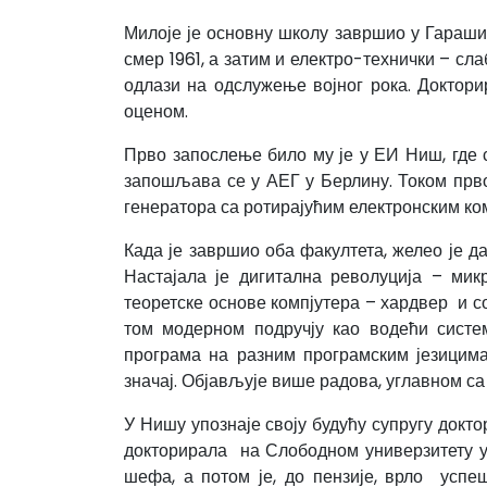
Милоје је основну школу завршио у Гараши
смер 1961, а затим и електро-технички – сл
одлази на одслужење војног рока. Доктори
оценом.
Прво запослење било му је у ЕИ Ниш, где 
запошљава се у АЕГ у Берлину. Током прв
генератора са ротирајућим електронским ко
Када је завршио оба факултета, желео је д
Настајала је дигитална револуција – ми
теоретске основе компјутера – хардвер и с
том модерном подручју као водећи систе
програма на разним програмским језицима
значај. Објављује више радова, углавном са 
У Нишу упознаје своју будућу супругу докт
докторирала на Слободном универзитету у 
шефа, а потом је, до пензије, врло успе