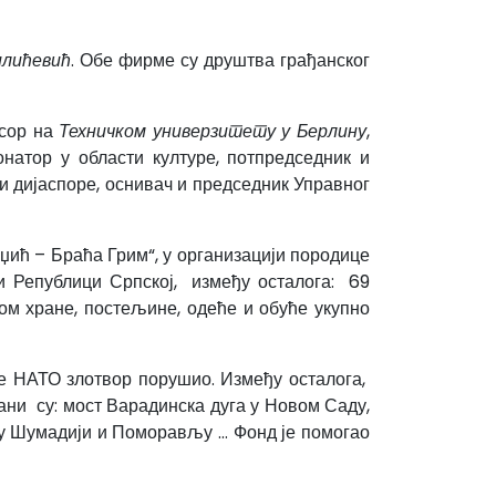
лићевић
. Обе фирме су друштва грађанског
есор на
Техничком универзитету у Берлину
,
натор у области културе, потпредседник и
и дијаспоре, оснивач и председник Управног
ић – Браћа Грим“, у организацији породице
и Републици Српској, између осталога: 69
том хране, постељине, одеће и обуће укупно
 је НАТО злотвор порушио. Између осталога,
ани су: мост Варадинска дуга у Новом Саду,
 у Шумадији и Поморављу … Фонд је помогао