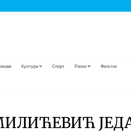
ризам
Култура
Спорт
Разно
Фељтон
МИЛИЋЕВИЋ ЈЕД