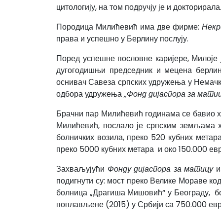
цитологију, на том подручју је и докторирал
Породица Милићевић има две фирме:
Некр
права и успешно у Берлину послују.
Поред успешне пословне каријере, Милоје 
дугогодишњи председник и мецена берлинс
оснивач Савеза српских удружења у Немачко
одбора удружења
„Фонд дијаспора за мати
Брачни пар Милићевић годинама се бавио х
Милићевић, послало је српским земљама х
болничких возила, преко 520 кубних метара
преко 5000 кубних метара и око 150.000 евр
Захваљујући
Фонду дијаспора за матицу
и
подигнути су: мост преко Велике Мораве ко
болница „Драгиша Мишовић“ у Београду, бо
поплављене (2015) у Србији са 750.000 евра