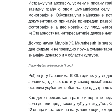
Истражујући архивску, усмену и писану г
завидну грађу о овом шумадијском селу.
монографије. Обухватајући најважније ис
документовано приказује привредни развој,
фотографије, а део новијих су плод њег
«еСтварност» најинтересантније делове њег
Доктор наука Милоје Ж. Милићевић је завр
две фирме и непрекидно пружа хуманитарну
значајан донатор и у области културе.
Пише: Љубомир Ивановић (1. део)
Рођен је у Гарашима 1936. године, у углед
Јеловика, где се, као и у свакој домаћинс
осталим укућанима, обављао је од јутра до 
Као дете преживљава ратне и поратне недаћ
села дошли пред њихову кућу узвикујући: „Ко
12 оваца и ставили на вагу, човек који је мер