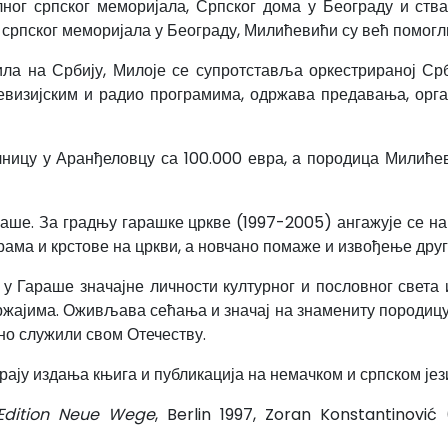
лног српског меморијала, Српског дома у Београду и ств
рпског меморијала у Београду, Милићевићи су већ помогли
ла на Србију, Милоје се супротставља оркестрираној Ср
евизијским и радио програмима, одржава предавања, орг
ницу у Аранђеловцу са 100.000 евра, а породица Милићев
аше. За градњу гарашке цркве (1997-2005) ангажује се н
рама и крстове на цркви, а новчано помаже и извођење друг
у Гараше значајне личности културног и пословног света
жајима. Оживљава сећања и значај на знамениту породицу
ично служили свом Отечеству.
ју издања књига и публикација на немачком и српском јези
Edition Neue Wege
, Berlin 1997, Zoran Konstantinović