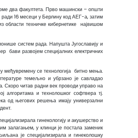
ломе два факултета. Прво машински – општи
и ради 16 месеци у Берлину код АЕГ-а, затим
 из области техничке кибернетике највишом
ионише систем рада. Напушта Југославију и
ер бави развојем специјалних електричних
, у међувремену се технологија битно мења.
итературе темељно и убрзано је савладао
а. Скоро читав радни век проводи управо на
ј алгоритама и технолошког софтвера тј.
Нека од његових решења имају универзални
дент.
пецијализирала гинекологију и акушерство и
им залагањем, у клинци је постала заменик
 Љиљана је специјализирала и гинеколошку