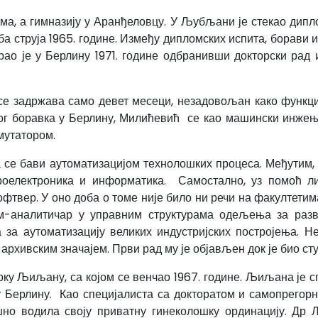
ма, а гимназију у Аранђеловцу. У Љубљани је стекао дип
аба струја 1965. године. Између дипломских испита, борави 
рао је у Берлину 1971. године одбранивши докторски рад
се задржава само девет месеци, незадовољан како функц
ог боравка у Берлину, Милићевић се као машински инжењ
мутатором.
а се бави аутоматизацијом технолошких процеса. Међутим
кроелектроника и информатика. Самостално, уз помоћ л
офтвер. У оно доба о томе није било ни речи на факултетим
м-аналитичар у управним структурама одељења за разво
 за аутоматизацију великих индустријских постројења. 
архивским значајем. Први рад му је објављен док је био сту
орку Љиљану, са којом се венчао 1967. године. Љиљана је с
Берлину. Као специјалиста са докторатом и самопрегорн
шно водила своју приватну гинеколошку ординацију. Др