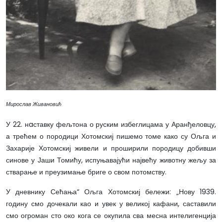
Мирослав Живановић
У 22. нaставку фељтона о руским избеглицама у Аранђеловцу,
а трећем о породици Хотомскиј пишемо томе како су Ољга и
Захарије Хотомскиј живели и проширили породицу добивши
синове у Јаши Томићу, испуњавајући највећу животну жељу за
стварање и преузимање бриге о свом потомству.
У дневнику Сећања“ Ољга Хотомскиј бележи: „Нову 1939.
годину смо дочекали као и увек у великој кафани, саставили
смо огроман сто око кога се окупила сва месна интелигенција