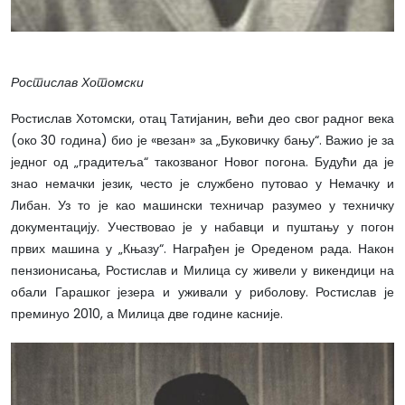
Ростислав Хотомски
Ростислав Хотомски, отац Татијанин, већи део свог радног века
(око 30 година) био је «везан» за „Буковичку бању“. Важио је за
једног од „градитеља“ такозваног Новог погона. Будући да је
знао немачки језик, често је службено путовао у Немачку и
Либан. Уз то је као машински техничар разумео у техничку
документацију. Учествовао је у набавци и пуштању у погон
првих машина у „Књазу“. Награђен је Ореденом рада. Након
пензионисања, Ростислав и Милица су живели у викендици на
обали Гарашког језера и уживали у риболову. Ростислав је
преминуо 2010, а Милица две године касније.