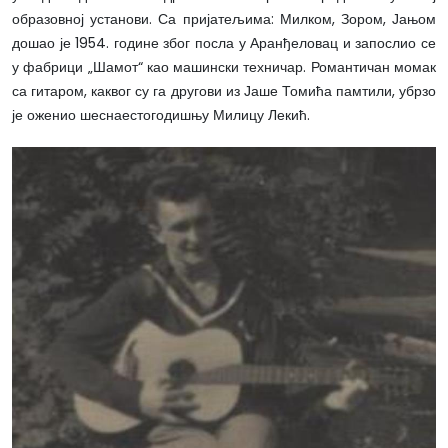
образовној установи. Са пријатељима: Милком, Зором, Јањом
дошао је 1954. године због посла у Аранђеловац и запослио се
у фабрици „Шамот“ као машински техничар. Романтичан момак
са гитаром, каквог су га другови из Јаше Томића памтили, убрзо
је оженио шеснаестогодишњу Милицу Лекић.