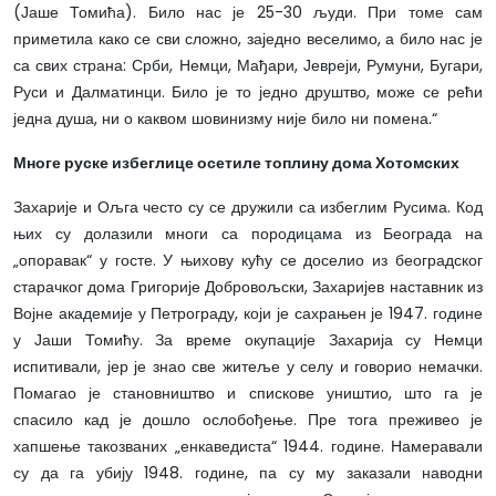
(Јаше Томића). Било нас је 25-30 људи. При томе сам
приметила како се сви сложно, заједно веселимо, а било нас је
са свих страна: Срби, Немци, Мађари, Јевреји, Румуни, Бугари,
Руси и Далматинци. Било је то једно друштво, може се рећи
једна душа, ни о каквом шовинизму није било ни помена.“
Многе руске избеглице осетиле топлину дома Хотомских
Захарије и Ољга често су се дружили са избеглим Русима. Код
њих су долазили многи са породицама из Београда на
„опоравак“ у госте. У њихову кућу се доселио из београдског
старачког дома Григорије Добровољски, Захаријев наставник из
Војне академије у Петрограду, који је сахрањен је 1947. године
у Јаши Томићу. За време окупације Захарија су Немци
испитивали, јер је знао све житеље у селу и говорио немачки.
Помагао је становништво и спискове уништио, што га је
спасило кад је дошло ослобођење. Пре тога преживео је
хапшење такозваних „енкаведиста“ 1944. године. Намеравали
су да га убију 1948. године, па су му заказали наводни