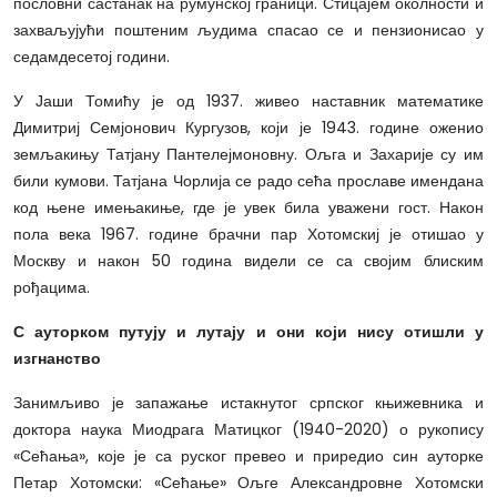
пословни састанак на румунској граници. Стицајем околности и
захваљујући поштеним људима спасао се и пензионисао у
седамдесетој години.
У Јаши Томићу је од 1937. живео наставник математике
Димитриј Семјонович Кургузов, који је 1943. године оженио
земљакињу Татјану Пантелејмоновну. Ољга и Захарије су им
били кумови. Татјана Чорлија се радо сећа прославе имендана
код њене имењакиње, где је увек била уважени гост. Након
пола века 1967. године брачни пар Хотомскиј је отишао у
Москву и након 50 година видели се са својим блиским
рођацима.
С ауторком путују и лутају и они који нису отишли у
изгнанство
Занимљиво је запажање истакнутог српског књижевника и
доктора наука Миодрага Матицког (1940-2020) о рукопису
«Сећања», које је са руског превео и приредио син ауторке
Петар Хотомски: «Сећање» Ољге Александровне Хотомски