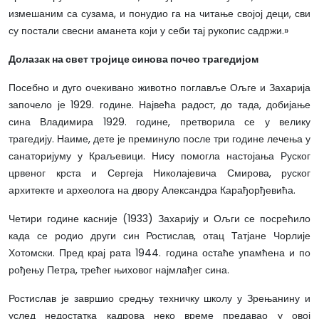
измешаним са сузама, и понудио га на читање својој деци, сви
су постали свесни аманета који у себи тај рукопис садржи.»
Долазак на свет тројице синова почео трагедијом
Посебно и дуго очекивано животно поглавље Ољге и Захарија
започело је 1929. године. Највећа радост, до тада, добијање
сина Владимира 1929. године, претворила се у велику
трагедију. Наиме, дете је преминуло после три године лечења у
санаторијуму у Краљевици. Нису помогла настојања Руског
црвеног крста и Сергеја Николајевича Смирова, руског
архитекте и археолога на двору Александра Карађорђевића.
Четири године касније (1933) Захарију и Ољги се посрећило
када се родио други син Ростислав, отац Татјане Чорлије
Хотомски. Пред крај рата 1944. година остаће упамћена и по
рођењу Петра, трећег њиховог најмлађег сина.
Ростислав је завршио средњу техничку школу у Зрењанину и
услед недостатка кадрова неко време предавао у овој