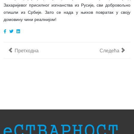
Захаријевог присилног изгнанства из Русије, сви добровољно
отишли из Србије. Зато се нада у њихов повратак у своју
домовину чини реалнијом!
Претходни чланак: Како су из аранђеловачке гимназије
Следећи члана
Претходна
Следећа