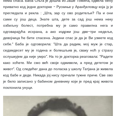
нема спаса. Баба Ољга је дошла из Јаше Томића, одвела бебу
приватно код једне докторке - Рускиње у Аранђеловцу која ју је
прегледала и рекла : „Шта, зар су ово родитељи? Па и они
сами су још деца. Знате шта, дете за сад још нема неку
озбиљну болест, потребна му је само правилна нега и
одговарајућа исхрана, а ако издржи још две-три недеље,
девојчица ће бити спасена. Једини спас је да је Ви узмете код
себе.“ Баба је одговорила: “Шта да радим, мој муж је стар,
седамдесет му је година и болешљив је, сваку ноћ у страху
ослушкујем да није умро“. На то је докторка реаговала: “Радите
како хоћете. Ми смо већ своје одживели, а пред дететом је
живот“. Од следећег дана до поласка у школу Татјана је живела
код бабе и деде. Никада јој нису причали тужне приче. Све ово
је било записано у бабином дневнику који је пред крај живота
поклонила унуци.