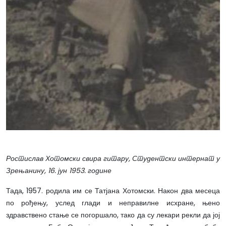
Ростислав Хотомски свира гитару, Студентски интернат у
Зрењанину, 16. јун 1953. године
Тада, 1957. родила им се Татјана Хотомски. Након два месеца
по рођењу, услед глади и неправилне исхране, њено
здравствено стање се погоршало, тако да су лекари рекли да јој