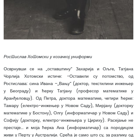
Ростислав Хотомски у козачкој униформи
Осврнувши се на „оставштину“ Захарија и Ољге, Татјана
Чорлија Хотомски истиче: -Оставили су потомство, од
Ростислава: сина Ивана –„Вању“ (доктор, текстилини инжењер
у Београду) и ћерку Татјану (професор математике у
Аранђеловцу). Од Петра, доктора математике, четири ћерке:
Тамару (електро-инжењер у Новом Саду), Мирјану (докторку
математике у Бостону), Олгу (информатичар у Новом Саду) и
Софију (докторку, електро-инжењера у Цириху). Расејање не
престаје... и моја ћерка Ана (информатичар) са породицом
живи у Перту у Аустралији. Срећа је само што су, за разлику од