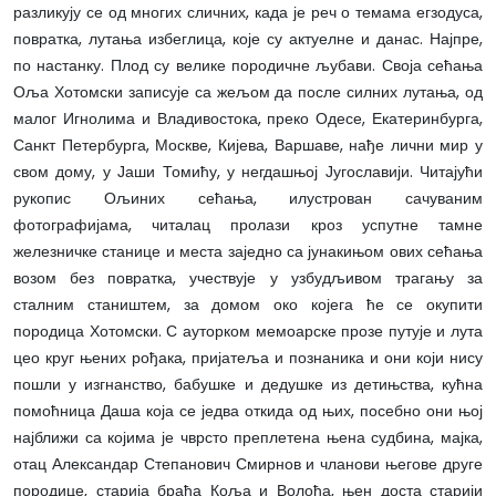
разликују се од многих сличних, када је реч о темама егзодуса,
повратка, лутања избеглица, које су актуелне и данас. Најпре,
по настанку. Плод су велике породичне љубави. Своја сећања
Оља Хотомски записује са жељом да после силних лутања, од
малог Игнолима и Владивостока, преко Одесе, Екатеринбурга,
Санкт Петербурга, Москве, Кијева, Варшаве, нађе лични мир у
свом дому, у Јаши Томићу, у негдашњој Југославији. Читајући
рукопис Ољиних сећања, илустрован сачуваним
фотографијама, читалац пролази кроз успутне тамне
железничке станице и места заједно са јунакињом ових сећања
возом без повратка, учествује у узбудљивом трагању за
сталним стаништем, за домом око којега ће се окупити
породица Хотомски. С ауторком мемоарске прозе путује и лута
цео круг њених рођака, пријатеља и познаника и они који нису
пошли у изгнанство, бабушке и дедушке из детињства, кућна
помоћница Даша која се једва откида од њих, посебно они њој
најближи са којима је чврсто преплетена њена судбина, мајка,
отац Александар Степанович Смирнов и чланови његове друге
породице, старија браћа Коља и Волођа, њен доста старији