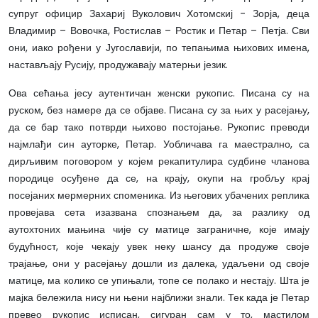
супруг официр Захариј Вуколович Хотомскиј - Зорја, деца
Владимир – Вовочка, Ростислав – Ростик и Петар – Петја. Сви
они, иако рођени у Југославији, по тепањима њихових имена,
настављају Русију, продужавају матерњи језик.
Ова сећања јесу аутентичан женски рукопис. Писана су на
руском, без намере да се објаве. Писана су за њих у расејању,
да се бар тако потврди њихово постојање. Рукопис преводи
најмлађи син ауторке, Петар. Уобличава га маестрално, са
дирљивим поговором у којем рекапитулира судбине чланова
породице осуђене да се, на крају, окупи на гробљу крај
посејаних мермерних споменика. Из његових убачених реплика
провејава сета изазвана спознањем да, за разлику од
аутохтоних мањина чије су матице заграничне, које имају
будућност, које чекају увек неку шансу да продуже своје
трајање, они у расејању дошли из далека, удаљени од своје
матице, ма колико се упињали, топе се полако и нестају. Шта је
мајка бележила нису ни њени најближи знали. Тек када је Петар
превео рукопис исписан, сигуран сам у то, мастилом