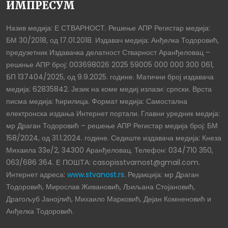
ИМПРЕСУМ
Назив медија: Е СТВАРНОСТ. Решење АПР Регистар медија:
БМ 30/2018, од 17.01.2018. Издавач медија: Анђелка Тодоровић,
предузетник Издавачка делатност Стварност Аранђеловац –
решење АПР број: 003698026 2025 59005 000 000 300 061,
БП 137404/2025, од 9.9.2025. године. Матични број издавача
медија: 62835842. Језик на коме медиј излази: српски. Врста
писма медија: ћирилица. Формат медија: Самостална
електронска издања Интернет портали. Главни уредник медија:
мр Драган Тодоровић – решење АПР Регистар медија број: БМ
158/2024, од 31.1.2024. године. Седиште издавача медија: Кнеза
Михаила 33е/2, 34300 Аранђеловац. Телефон: 034/710 350,
063/686 364. Е ПОШТА: casopisstvarnost@gmail.com.
Интернет адреса:
www.stvanost.rs
. Редакција: мр Драган
Тодоровић, Мирослав Живановић, Љиљана Стојановић,
Драгољуб Јанојлић, Михаило Марковић, Дејан Комненовић и
Анђелка Тодоровић.