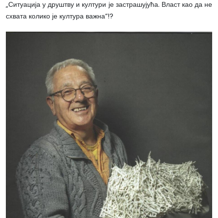
„Ситуација у друштву и култури је застрашујућа. Власт као да не
схвата колико је култура важна“!?