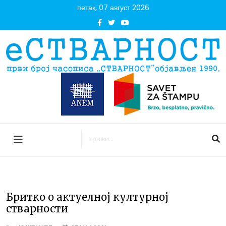
петак, 07 август 2026
Бритко о актуелној културној
стварности