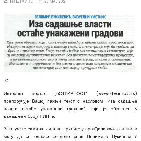
ИЗ ШТАМПЕ
27 МАЈ 2021
еС
Интернет портал „еСТВАРНОСТ“ (www.stvarnost.rs)
препоручује Вашој пажњи текст с насловом „Иза садашње
власти остаће унакажени градови“, који је објављен у
данашњем броју НИН-а.
Закључите сами да ли и на прилике у аранђеловачкој општини
могу да се односе следеће речи Велимира Вукићевића: