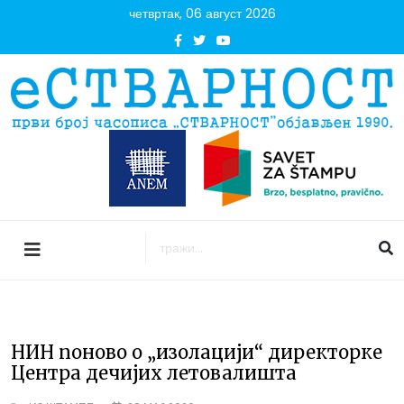
четвртак, 06 август 2026
НИН поново о „изолацији“ директорке
Центра дечијих летовалишта