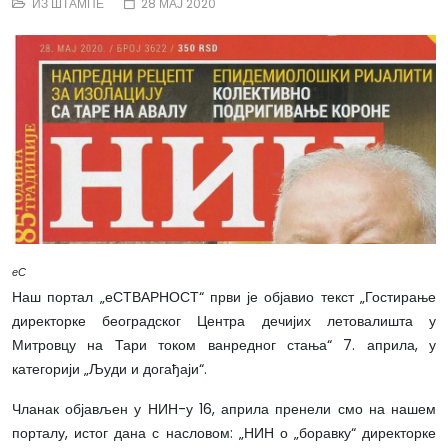
ИЗ ШТАМПЕ
28 МАЈ 2020
еС
Наш портал „еСТВАРНОСТ“ први је објавио текст „Гостирање
директорке београдског Центра дечијих летовалишта у
Митровцу на Тари током ванредног стања“ 7. априла, у
категорији „Људи и догађаји“.
Чланак објављен у НИН-у 16, априла пренели смо на нашем
порталу, истог дана с насловом: „НИН о „боравку“ директорке