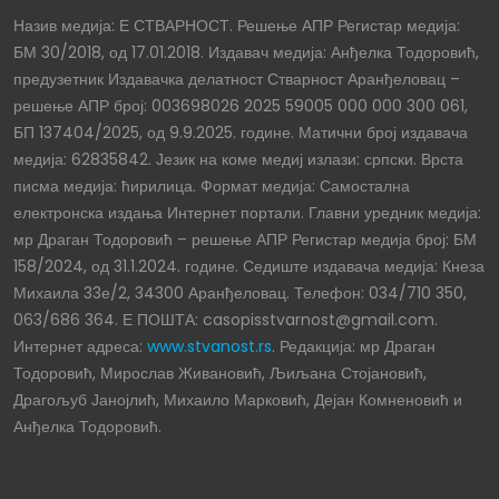
Назив медија: Е СТВАРНОСТ. Решење АПР Регистар медија:
БМ 30/2018, од 17.01.2018. Издавач медија: Анђелка Тодоровић,
предузетник Издавачка делатност Стварност Аранђеловац –
решење АПР број: 003698026 2025 59005 000 000 300 061,
БП 137404/2025, од 9.9.2025. године. Матични број издавача
медија: 62835842. Језик на коме медиј излази: српски. Врста
писма медија: ћирилица. Формат медија: Самостална
електронска издања Интернет портали. Главни уредник медија:
мр Драган Тодоровић – решење АПР Регистар медија број: БМ
158/2024, од 31.1.2024. године. Седиште издавача медија: Кнеза
Михаила 33е/2, 34300 Аранђеловац. Телефон: 034/710 350,
063/686 364. Е ПОШТА: casopisstvarnost@gmail.com.
Интернет адреса:
www.stvanost.rs
. Редакција: мр Драган
Тодоровић, Мирослав Живановић, Љиљана Стојановић,
Драгољуб Јанојлић, Михаило Марковић, Дејан Комненовић и
Анђелка Тодоровић.