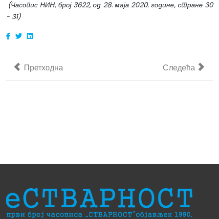
(Часопис НИН, број 3622, од 28. маја 2020. године, стране 30
- 31)
Претходни чланак: Медији о радовима у парку Буковичк
Следећи чланак
Претходна
Следећа