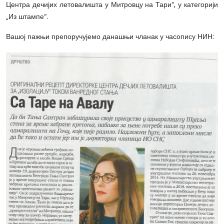
Центра дечијих летовалишта у Митровцу на Тари“, у категорији
„Из штампе“.
Вашој пажњи препоручујемо данашњи чланак у часопису НИН: