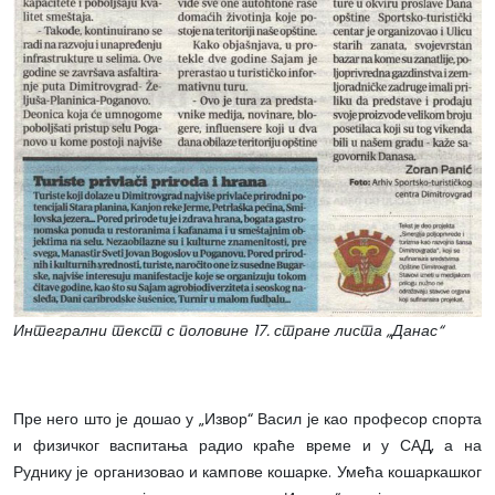
Интегрални текст с половине 17. стране листа „Данас“
Пре него што је дошао у „Извор“ Васил је као професор спорта
и физичког васпитања радио краће време и у САД, а на
Руднику је организовао и кампове кошарке. Умећа кошаркашког