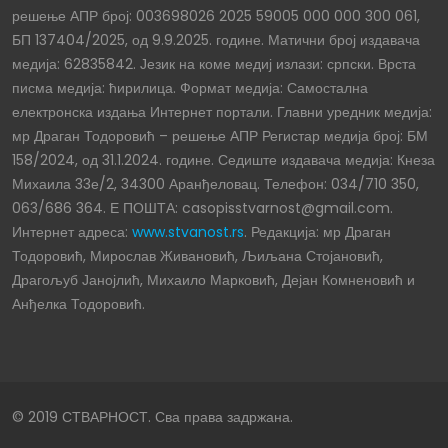
решење АПР број: 003698026 2025 59005 000 000 300 061,
БП 137404/2025, од 9.9.2025. године. Матични број издавача
медија: 62835842. Језик на коме медиј излази: српски. Врста
писма медија: ћирилица. Формат медија: Самостална
електронска издања Интернет портали. Главни уредник медија:
мр Драган Тодоровић – решење АПР Регистар медија број: БМ
158/2024, од 31.1.2024. године. Седиште издавача медија: Кнеза
Михаила 33е/2, 34300 Аранђеловац. Телефон: 034/710 350,
063/686 364. Е ПОШТА: casopisstvarnost@gmail.com.
Интернет адреса:
www.stvanost.rs
. Редакција: мр Драган
Тодоровић, Мирослав Живановић, Љиљана Стојановић,
Драгољуб Јанојлић, Михаило Марковић, Дејан Комненовић и
Анђелка Тодоровић.
© 2019 СТВАРНОСТ. Сва права задржана.