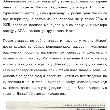
„Оживљавање сеоског туризма“ у коме афирмише остварене
идеје и пројекте Васила Андрејева, директора Спортско-
туристичког центра у Димитровграду. У родни град Васил се
пре четири године вратио из Аранђеловца, где је током 2014. и
2015. обављао послове менаџера у аква парку и аниматора
гостију у СПА и велнес центру хотела „Извор“.
После стицања потребног знања и искуства у хотелу „Извор“
доста кувара, конобара, рецепционара, масера и менаџера
различитих профила наставили су каријеру у хотелима у
земљи и иностранству. Међу њима је највише Аранђеловчана,
а има и појединаца који су у „Извор“ дошли из других места,
како би проверили стечена, али и стекли нова знања и вештине.
Многима се допао град и престижан хотел са пет звездица, па
су постали и наши стални суграђани. Међу малобројнима који
су желели да се врате у свој родни град је и Васил Андрејев, о
коме је „Данас“ објавио занимљив текст.