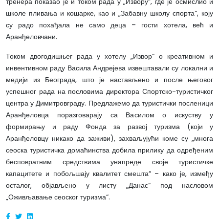
тренера показао је и током рада у „Извору“, где је осмислио и
школе пливања и кошарке, као и „Забавну школу спорта“, коју
су радо похађала не само деца – гости хотела, већ и
Аранђеловчани.
Током двогодишњег рада у хотелу „Извор“ о креативном и
инвентивном раду Васила Андрејева извештавали су локални и
медији из Београда, што је настављено и после његовог
успешног рада на пословима директора Спортско-туристичког
центра у Димитровграду. Предлажемо да туристички посленици
Аранђеловца поразговарају са Василом о искуству у
формирању и раду Фонда за развој туризма (који у
Аранђеловцу никако да заживи), захваљујући коме су „многа
сеоска туристичка домаћинства добила прилику да одређеним
бесповратним средствима унапреде своје туристичке
капацитете и побољшају квалитет смешта“ – како је, између
осталог, објављено у листу „Данас“ под насловом
„Оживљавање сеоског туризма“.