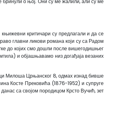
 бринули о њој. Они су ме жалили, али су ме
и књижевни критичари су предлагали и да се
раво главни ликови романа који су са Радом
атке до којих смо дошли после вишегодишњег
амтила) и објашњавамо низ догађаја везаних
лици Милоша Црњанског 8, одмах изнад бивше
нина Косте Прековића (1876-1952) и супруге
 данас са својом породицом Крсто Вучић, зет