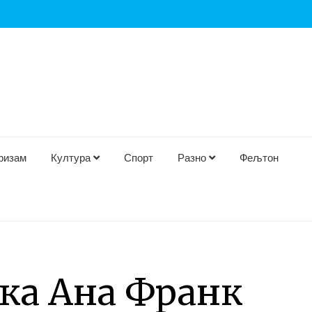
ризам
Култура
Спорт
Разно
Фељтон
ка Ана Франк