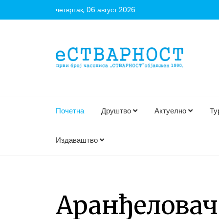
четвртак, 06 август 2026
Почетна
Друштво
Актуелно
Ту
Издаваштво
Аранђеловач