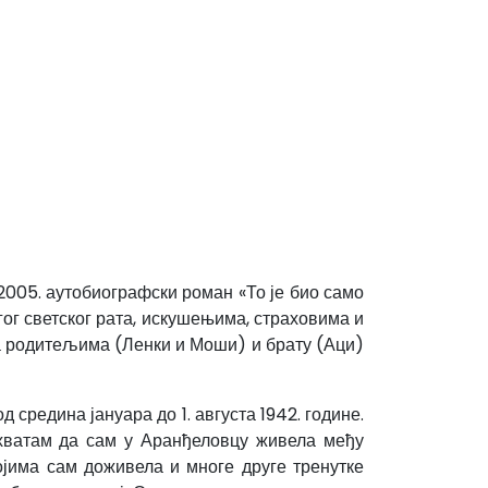
2005. аутобиографски роман «То је био само
угог светског рата, искушењима, страховима и
а родитељима (Ленки и Моши) и брату (Аци)
редина јануара до 1. августа 1942. године.
хватам да сам у Аранђеловцу живела међу
ојима сам доживела и многе друге тренутке