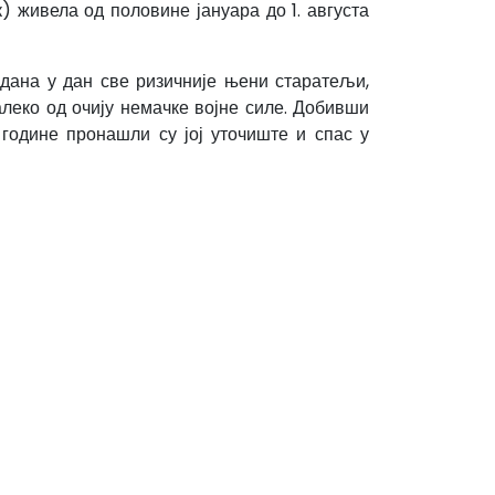
) живела од половине јануара до 1. августа
дана у дан све ризичније њени старатељи,
алеко од очију немачке војне силе. Добивши
 године пронашли су јој уточиште и спас у