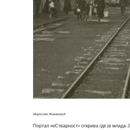
Мирослав Живановић
Портал «еСтварност» открива где је млада