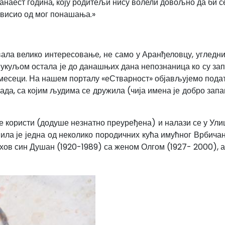
ванаест година, коју родитељи нису волели довољно да би се
ависио од мог понашања.»
звала велико интересовање, не само у Аранђеловцу, угледн
 Букуљом остала је до данашњих дана непознаница ко су зап
 месеци. На нашем порталу «еСтварност» објављујемо под
ада, са којим људима се дружила (чија имена је добро зап
 се користи (додуше незнатно преуређена) и налази се у У
Била је једна од неколико породичних кућа имућног Врбича
хов син Душан (1920-1989) са женом Олгом (1927- 2000), а