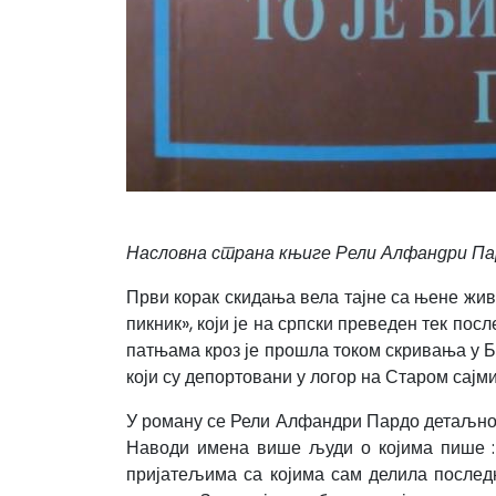
Насловна страна књиге Рели Алфандри Пард
Први корак скидања вела тајне са њене жив
пикник», који је на српски преведен тек пос
патњама кроз је прошла током скривања у 
који су депортовани у логор на Старом сајмиш
У роману се Рели Алфандри Пардо детаљно с
Наводи имена више људи о којима пише :
пријатељима са којима сам делила последњ