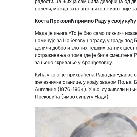
радости. За њих ја сам била девојчица од д
волели, можда зато што њихов живот није з
Коста Прековић примио Раду у своју кућу
Мада је књига «То је био само пикник» иза
номинује за Нобелову награду, у граду под
делили добро и зло тих тешких ратних шест
истраживања о томе где је била смештена Р
за њено скривање у Аранђеловцу.
Кућа у којој је прихваћена Рада дан-данас
железничке станице, у крају званом Поља. 
Ангелине (1876-1964). У њој су живели и њи
Прековића (имао супругу Наду).