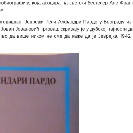
утобиографији, која асоцира на светски бестелер Ане Франк
м.
годишњој Јеврејки Рели Алфандри Пардо у Београду из 
ован Јовановић трговац, скривају је у дубокој тајности д
во да више ником не сме да каже да је Јеврејка, 1942.