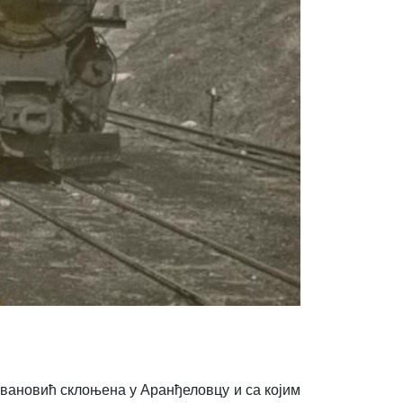
вановић склоњена у Аранђеловцу и са којим