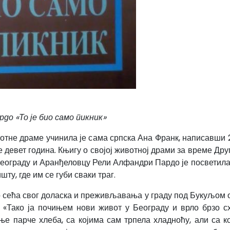
о «То је био само пикник»
отне драме учинила је сама српска Ана Франк, написавши 
ле девет година. Књигу о својој животној драми за време Др
Београду и Аранђеловцу Рели Алфандри Пардо је посветил
ту, где им се губи сваки траг.
ећа свог доласка и преживљавања у граду под Букуљом од с
 «Тако ја почињем нови живот у Београду и врло брзо с
е парче хлеба, са којима сам трпела хладноћу, али са к