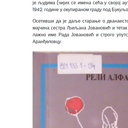
је људима (чијих се имена сећа у својој а
1942. године у окупираном граду под Букуљо
Осетивши да је даље старање о дванаесто
мајчина сестра Љиљана Јовановић и тетак Ј
лажно име Рада Јовановић и строго упутст
Аранђеловцу.