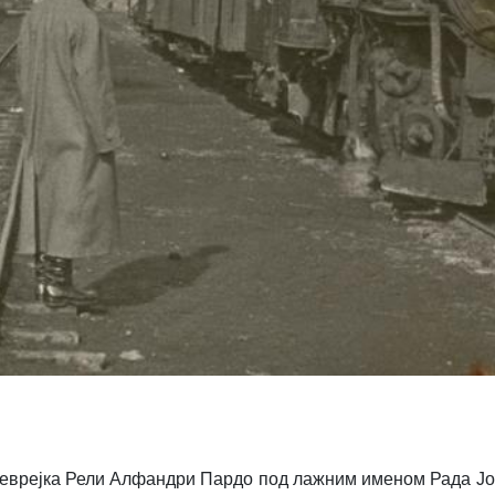
 Јеврејка Рели Алфандри Пардо под лажним именом Рада Јо