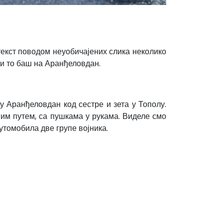
текст поводом неуобичајених слика неколико
 и то баш на Аранђеловдан.
 Аранђеловдан код сестре и зета у Тополу.
ним путем, са пушкама у рукама. Виделе смо
аутомобила две групе војника.