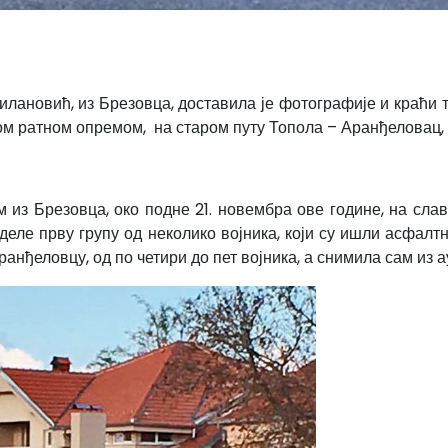
лановић, из Брезовца, доставила је фотографије и краћи 
ном ратном опремом, на старом путу Топола – Аранђеловац,
 Брезовца, око подне 21. новембра ове године, на славу
деле прву групу од неколико војника, који су ишли асфалт
ранђеловцу, од по четири до пет војника, а снимила сам из 