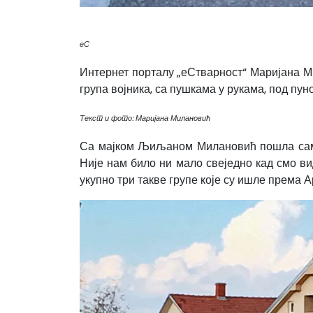
еС
Интернет порталу „еСтварност“ Маријана Ми
група војника, са пушкама у рукама, под пу
Текст и фото: Маријана Милановић
Са мајком Љиљаном Милановић пошла сам из
Није нам било ни мало свеједно кад смо ви
укупно три такве групе које су ишле према А