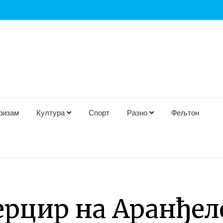
ризам
Култура
Спорт
Разно
Фељтон
ерцир на Аранђел