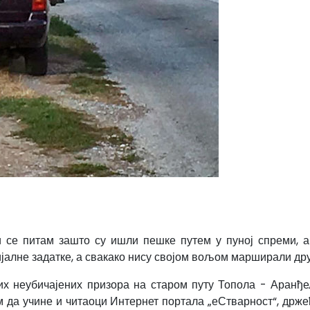
и се питам зашто су ишли пешке путем у пуној спреми, 
цијалне задатке, а свакако нису својом вољом марширали д
их неубичајених призора на старом путу Топола - Аранђе
 да учине и читаоци Интернет портала „еСтварност“, држе