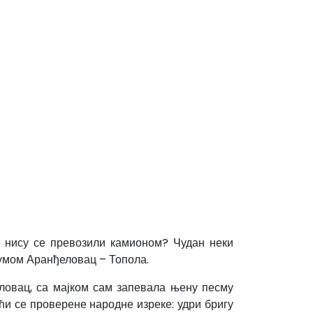
а нису се превозили камионом? Чудан неки
румом Аранђеловац – Топола.
ловац, са мајком сам запевала њену песму
ћи се проверене народне изреке: удри бригу