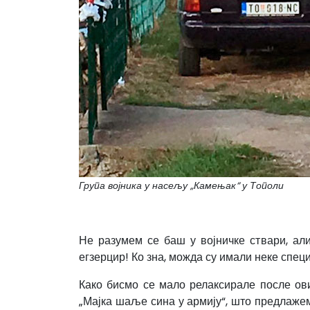
Група војника у насељу „Камењак“ у Тополи
Не разумем се баш у војничке ствари, ал
егзерцир! Ко зна, можда су имали неке спе
Како бисмо се мало релаксирале после ов
„Мајка шаље сина у армију“, што предлажем