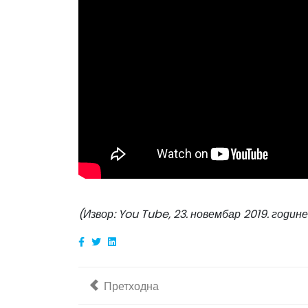
(Извор: You Tube, 23. новембар 2019. године
Претходни чланак: Исекоше и дрво испред
Претходна