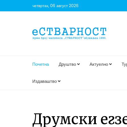
четвртак, 06 август 2026
Почетна
Друштво
Актуелно
Ту
Издаваштво
Друмски егз