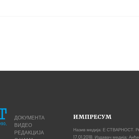
ај од Милорада Ђоковића
ИМПРЕСУМ
ДОКУМЕНТА
ВИДЕО
Назив медија: Е СТВАРНОСТ. Р
РЕДАКЦИЈА
17.01.2018. Издавач медија: Ан