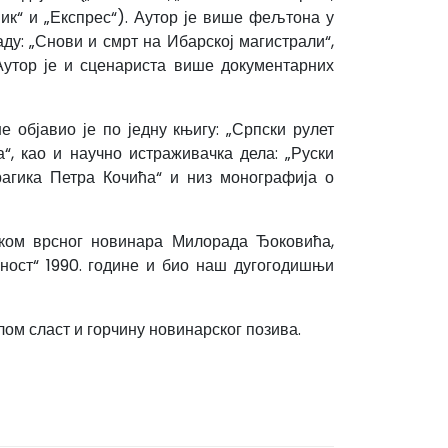
љник“ и „Експрес“). Аутор је више фељтона у
у: „Снови и смрт на Ибарској магистрали“,
 Аутор је и сценариста више документарних
е објавио је по једну књигу: „Српски рулет
а“, као и научно истраживачка дела: „Руски
рагика Петра Кочића“ и низ монографија о
тком врсног новинара Милорада Ђоковића,
ност“ 1990. године и био наш дугогодишњи
ом сласт и горчину новинарског позива.