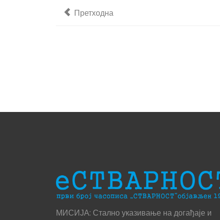
Претходни чланак: Достојанствен испраћ
Претходна
МИСИЈА: Стално указивање на догађаје и