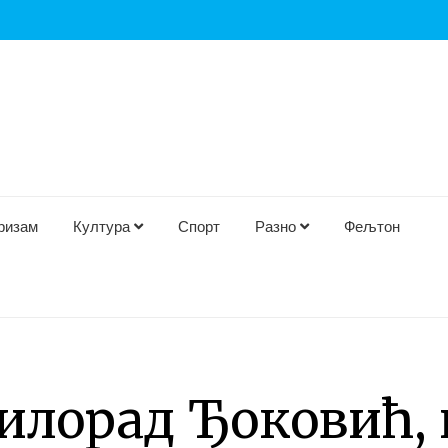
ризам
Култура
Спорт
Разно
Фељтон
лорад Ђоковић, 