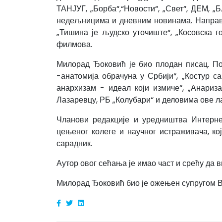
ТАНЈУГ, „Борба“,“Новости“, „Свет“, ДЕМ, „Б
недељницима и дневним новинама. Направио
„Тишина је људско уточиште“, „Косовска г
филмова.
Милорад Ђоковић је био плодан писац. Поче
-анатомија обрачуна у Србији“, „Костур са
анархизам - идеал који измиче“, „Анариз
Лазаревцу, РБ „Колубари“ и деловима ове л
Чланови редакције и уредништва Интерне
цењеног колеге и научног истраживача, к
сарадник.
Аутор овог сећања је имао част и срећу да
Милорад Ђоковић био је ожењен супругом Ве