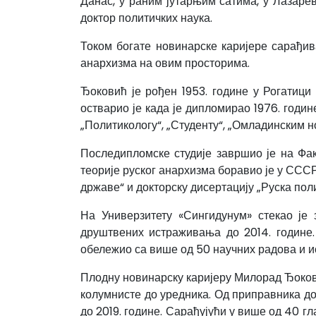
Данас, у раним јутарњим сатима, у Лазаре
доктор политичких наука.
Током богате новинарске каријере сарађив
анархизма на овим просторима.
Ђоковић је рођен 1953. године у Рогатици
остварио је када је дипломирао 1976. годи
„Политикологу“, „Студенту“, „Омладинским н
Последипломске студије завршио је на Фак
теорије руског анархизма боравио је у СССР
државе“ и докторску дисертацију „Руска поли
На Универзитету «Сингидунум» стекао је 
друштвених истраживања до 2014. године.
обележио са више од 50 научних радова и 
Плодну новинарску каријеру Милорад Ђокови
колумнисте до уредника. Од приправника до 
до 2019. године. Сарађујући у више од 40 г