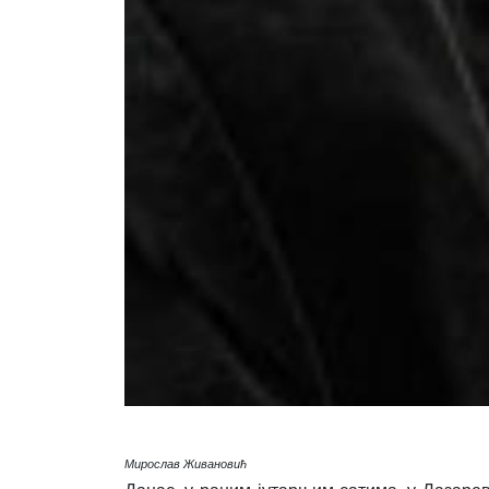
Мирослав Живановић