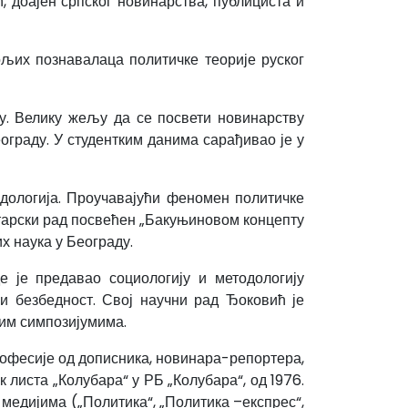
 доајен српског новинарства, публициста и
ољих познавалаца политичке теорије руског
ју. Велику жељу да се посвети новинарству
ограду. У студентким данима сарађивао је у
одологија. Проучавајући феномен политичке
истарски рад посвећен „Бакуњиновом концепту
х наука у Београду.
е је предавао социологију и методологију
и безбедност. Свој научни рад Ђоковић је
им симпозијумима.
рофесије од дописника, новинара-репортера,
 листа „Колубара“ у РБ „Колубара“, од 1976.
 медијима („Политика“, „Политика –експрес“,