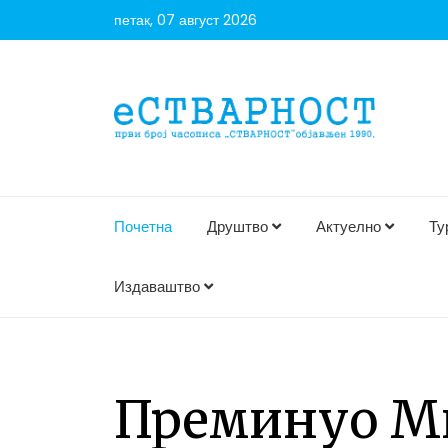
петак, 07 август 2026
Почетна
Друштво
Актуелно
Ту
Издаваштво
Преминуо Ми