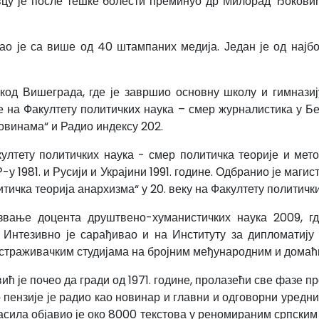
вцу је после тешке болести преминуо др Милорад Ђоковић,
ао је са више од 40 штампаних медија. Један је од најб
 код Вишеграда, где је завршио основну школу и гимнази
не на Факултету политичких наука – смер журналистика у Бе
овинама“ и Радио индексу 202.
ултету политичких наука - смер политичка теорије и мет
-у 1981. и Русији и Украјини 1991. године. Одбранио је маг
тичка теорија анархизма“ у 20. веку на Факултету политички
звање доцента друштвено-хуманистичких наука 2009, гд
 Интезивно је сарађивао и на Институту за дипломатију 
истраживачким студијама на бројним међународним и домаћ
ћ је почео да гради од 1971. године, пролазећи све фазе п
пензије је радио као новинар и главни и одговорни уредник
ласила објавио је око 8000 текстова у реномираним српским