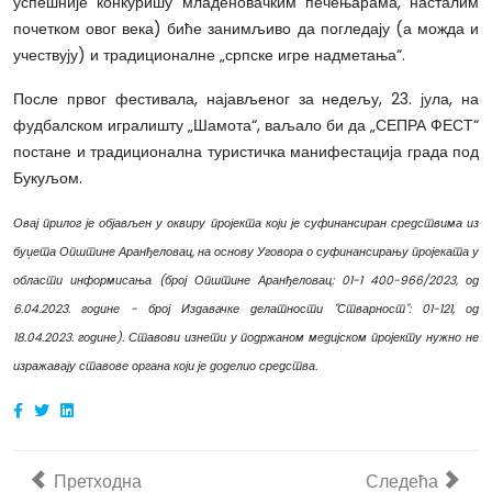
успешније конкуришу младеновачким печењарама, насталим
почетком овог века) биће занимљиво да погледају (а можда и
учествују) и традиционалне „српске игре надметања“.
После првог фестивала, најављеног за недељу, 23. јула, на
фудбалском игралишту „Шамота“, ваљало би да „СЕПРА ФЕСТ“
постане и традиционална туристичка манифестација града под
Букуљом.
Овај прилог је објављен у оквиру пројекта који је суфинансиран средствима из
буџета Општине Аранђеловац, на основу Уговора о суфинансирању пројеката у
области информисања (број Општине Аранђеловац: 01-1 400-966/2023, од
6.04.2023. године - број Издавачке делатности "Стварност": 01-121, од
18.04.2023. године). Ставови изнети у подржаном медијском пројекту нужно не
изражавају ставове органа који је доделио средства.
Претходни чланак: Часна дискусија Михајла Швабића из
Следећи члана
Претходна
Следећа