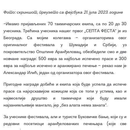
Фото: скриншот, преузето са фејсбука 21. јула 2023. године
-Имамо пријављених 70 такмичарских екипа, са по 20 до 30
учесника. Трећина учесника нашег првог „СЕПТА ФЕСТА“ је из
Београда. Са мојим колегама – организаторима овог
оригиналног фестивала у Шумадији и Србији, уз
покровитељство Општине Аранђеловац, обезбедили смо и две
новчане награде: 500 евра за најбоље испечено прасе и 300
евра за најбоље исечено и аранжирано печење – рекао нам је
Александар Илић, један од организатора овог фестивала.
Пригодне награде добиће и екипа која буде успела да испече
прасе са најхрскавијом кожицом која се топи у устима, као и
највеселије друштво и такмичари који буду имали
најзанимљивије мангало, јер „без алата нема заната“.
За учеснике фестивала, али и туристе Буковичке бање, који су и
редовни посетиоци аранђеловачких печењара (које све