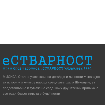
МИСИЈА: Стално указивање на догађаје и личности - значајне
за историју и културу народа средишњег дела Шумадије, уз
представљање и тумачење садашњих друштвених прилика, а
све ради бољег живота у будућности