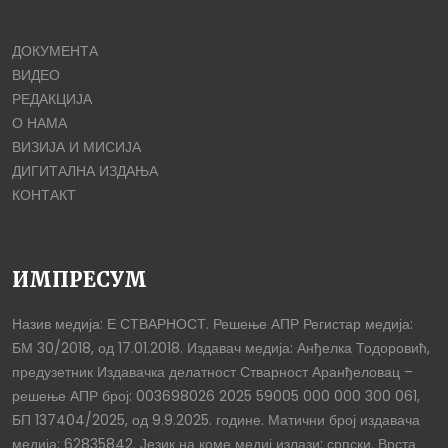
ДОКУМЕНТА
ВИДЕО
РЕДАКЦИЈА
О НАМА
ВИЗИЈА И МИСИЈА
ДИГИТАЛНА ИЗДАЊА
КОНТАКТ
ИМПРЕСУМ
Назив медија: Е СТВАРНОСТ. Решење АПР Регистар медија:
БМ 30/2018, од 17.01.2018. Издавач медија: Анђелка Тодоровић,
предузетник Издавачка делатност Стварност Аранђеловац –
решење АПР број: 003698026 2025 59005 000 000 300 061,
БП 137404/2025, од 9.9.2025. године. Матични број издавача
медија: 62835842. Језик на коме медиј излази: српски. Врста