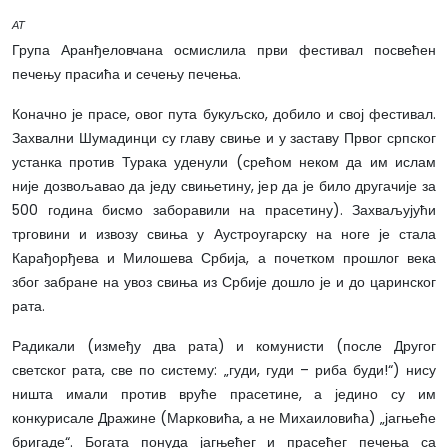
АТ
Група Аранђеловчана осмислила први фестивал посвећен
печењу прасића и сечењу печења.
Коначно је прасе, овог пута букуљско, добило и свој фестивал.
Захвални Шумадинци су главу свиње и у заставу Првог српског
устанка против Турака уденули (срећом неком да им ислам
није дозвољавао да једу свињетину, јер да је било другачије за
500 година бисмо заборавили на прасетину). Захваљујући
трговини и извозу свиња у Аустроугарску на ноге је стала
Карађорђева и Милошева Србија, а почетком прошлог века
због забране на увоз свиња из Србије дошло је и до царинског
рата.
Радикали (између два рата) и комунисти (после Другог
светског рата, све по систему: „гуди, гуди – риба буди!“) нису
ништа имали против вруће прасетине, а једино су им
конкурисале Дражине (Марковића, а не Михаиловића) „јагњеће
бригаде“. Богата понуда јагњећег и прасећег печења са