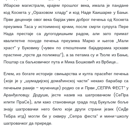
Ибарске магистрале, крајем прошлог века, имала је пандане
код Коскета у „Ораховом хладу“ и код Наде Каишарке у Бањи.
Прве деценије овог века барјак увек доброг печења од Коскета
преузима Таса у истоименој крчми, после смрти супруга Пере
Нада престаје са дугогодишњим радом, али зато примат
квалитетне понуде печења преузима Марко и његов „Мали
храст“ у Буковику (чувен по откоштеним бајадерама хрскаве
прастине „прсте да полижеш“), а за петама су и Ђоле из Бање,
Поштар са баљковичког пута и Мика Бошковић из Врбице...
Елем, из богате историје свињарства и култа прасећег печења
(које је у „шумадијској домаћинској части“ некако барабар са
печењем ракије – мученице) родио се и Први „СЕПРА ФЕСТ“ у
Аранђеловцу. Додуше, јесте назив на шатровачком (СеПра
илити ПраСе), али како становници града под Букуљом боље
знају шатровачки него било који други страни језик (СиДе
ТеБра итд) могли би у оквиру „Сепра феста“ и мини-школу
шатровачког да приреде.