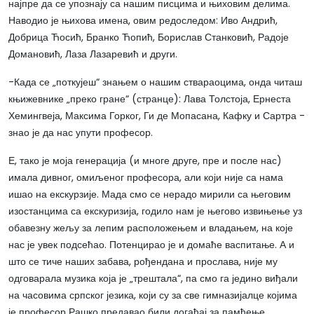
најпре да се упознају са нашим писцима и њиховим делима.
Наводио је њихова имена, овим редоследом: Иво Андрић,
Добрица Ћосић, Бранко Ћопић, Борислав Станковић, Радоје
Домановић, Лаза Лазаревић и други.
-Када се „поткујеш“ знањем о нашим ствараоцима, онда читаш
књижевнике „преко гране“ (странце): Лава Толстоја, Ернеста
Хемингвеја, Максима Горког, Ги де Мопасана, Кафку и Сартра -
знао је да нас упути професор.
Е, тако је моја генерација (и многе друге, пре и после нас)
имала дивног, омиљеног професора, али који није са нама
ишао на екскурзије. Мада смо се нерадо мирили са његовим
изостанцима са екскуризија, годило нам је његово извињење уз
обавезну жељу за лепим расположењем и владањем, на које
нас је увек подсећао. Потенцирао је и домаће васпитање. А и
што се тиче наших забава, рођендана и прослава, није му
одговарала музика која је „трештала“, па смо га једино виђали
на часовима српског језика, који су за све гимназијалце којима
је професор Рашко предавао били догађај за памћење.