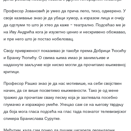
Професор Јовановић је умео да прича лепо, тихо, одмерено. У
своје казивање знао је да убаци хумор, а изразом лица и очију
да одглуми то што је хтео да каже - театрално. Подсећао ме је
на Иву Андрића кога је изузетно ценио и нескривено обожавао,
и пре него што је постао нобеловац.
Своју приврженост показивао је такође према Добрици Ћосићу
и Бранку Ћопићу. О свима њима имао је занимљиве и
надахнуте закључке које нисмо могли да прочитамо књижевној
критици.
Професор Рашко знао је да нас мотивише, на себи својствен
начин, да се више посветимо књижевности. Тако је од мене
тражио да прочитам сваку песму која је захтевала посебно
глумачко и изражајно умеће. Упецао сам се на његову тврдњу
да боја мога гласа подсећа на глас тада познатог телевизијског
спикера Бранислава Сурутке.
Међутим, када сам почео да пушим цигарете легендарни