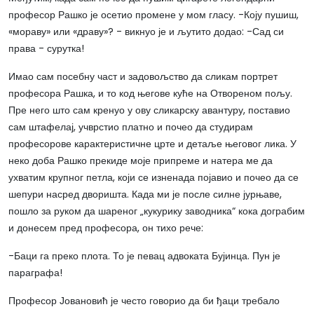
професор Рашко је осетио промене у мом гласу. -Коју пушиш,
«мораву» или «драву»? - викнуо је и љутито додао: -Сад си
права - сурутка!
Имао сам посебну част и задовољство да сликам портрет
професора Рашка, и то код његове куће на Отвореном пољу.
Пре него што сам кренуо у ову сликарску авантуру, поставио
сам штафелај, учврстио платно и почео да студирам
професорове карактеристичне црте и детаље његовог лика. У
неко доба Рашко прекиде моје припреме и натера ме да
ухватим крупног петла, који се изненада појавио и почео да се
шепури насред дворишта. Када ми је после силне јурњаве,
пошло за руком да шареног „кукурику заводника“ кока дограбим
и донесем пред професора, он тихо рече:
-Баци га преко плота. То је певац адвоката Бујинца. Пун је
параграфа!
Професор Јовановић је често говорио да би ђаци требало