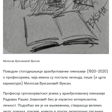
Милосав Вуксановић Вуксан
Поводом стогодишњице аранђеловачке гимназије (1920-2020)
о професорима, чија имена су постала легенда, пише (и црта
карикатуре) Милосав Вуксановић Вуксан.
Професор српскохрватског језика у аранђеловачкој гимназији
Радован Рашко Јовановић био је изузетно интересантна
личност. Подсећао ме је на књижевника, ствараоца великих
дела: романа, поезије, новела и других литерарних писанија.