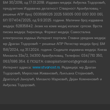
БМ 30/2018, од 17.01.2018. Издавач медија: Анђелка Тодоровић,
предузетник Издавачка делатност Стварност Аранђеловац –
решење АПР број: 003698026 2025 59005 000 000 300 061,
БП 137404/2025, од 9.9.2025. године. Матични број издавача
медија: 62835842. Језик на коме медиј излази: српски. Врста
писма медија: ћирилица. Формат медија: Самостална
електронска издања Интернет портали. Главни уредник медија:
мр Драган Тодоровић – решење АПР Регистар медија број: БМ
158/2024, од 31.1.2024. године. Седиште издавача медија: Кнеза
Михаила 33е/2, 34300 Аранђеловац. Телефон: 034/710 350,
063/686 364. Е ПОШТА: casopisstvarnost@gmail.com.
Интернет адреса:
www.stvanost.rs
. Редакција: мр Драган
Тодоровић, Мирослав Живановић, Љиљана Стојановић,
Драгољуб Јанојлић, Михаило Марковић, Дејан Комненовић и
Анђелка Тодоровић.