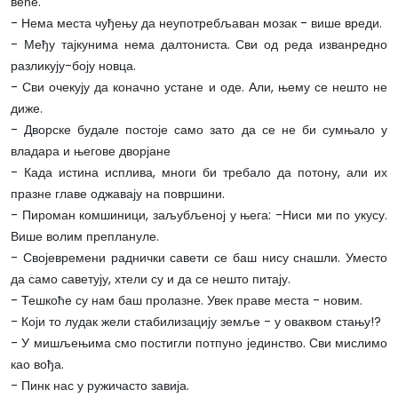
веће.
- Нема места чуђењу да неупотребљаван мозак - више вреди.
- Међу тајкунима нема далтониста. Сви од реда изванредно
разликују-боју новца.
- Сви очекују да коначно устане и оде. Али, њему се нешто не
диже.
- Дворске будале постоје само зато да се не би сумњало у
владара и његове дворјане
- Када истина исплива, многи би требало да потону, али их
празне главе оджавају на површини.
- Пироман комшиници, заљубљеној у њега: -Ниси ми по укусу.
Више волим преплануле.
- Својевремени раднички савети се баш нису снашли. Уместо
да само саветују, хтели су и да се нешто питају.
- Тешкоће су нам баш пролазне. Увек праве места - новим.
- Који то лудак жели стабилизацију земље - у оваквом стању!?
- У мишљењима смо постигли потпуно јединство. Сви мислимо
као вођа.
- Пинк нас у ружичасто завија.