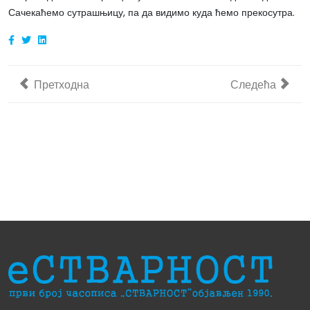
Сачекаћемо сутрашњицу, па да видимо куда ћемо прекосутра.
Претходни чланак: Закецуљке Живадина Стојановића 
Следећи члана
Претходна
Следећа