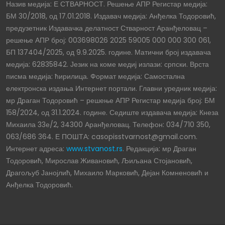
Назив медија: Е СТВАРНОСТ. Решење АПР Регистар медија:
БМ 30/2018, од 17.01.2018. Издавач медија: Анђелка Тодоровић,
предузетник Издавачка делатност Стварност Аранђеловац –
решење АПР број: 003698026 2025 59005 000 000 300 061,
БП 137404/2025, од 9.9.2025. године. Матични број издавача
медија: 62835842. Језик на коме медиј излази: српски. Врста
писма медија: ћирилица. Формат медија: Самостална
електронска издања Интернет портали. Главни уредник медија:
мр Драган Тодоровић – решење АПР Регистар медија број: БМ
158/2024, од 31.1.2024. године. Седиште издавача медија: Кнеза
Михаила 33е/2, 34300 Аранђеловац. Телефон: 034/710 350,
063/686 364. Е ПОШТА: casopisstvarnost@gmail.com.
Интернет адреса:
www.stvanost.rs
. Редакција: мр Драган
Тодоровић, Мирослав Живановић, Љиљана Стојановић,
Драгољуб Јанојлић, Михаило Марковић, Дејан Комненовић и
Анђелка Тодоровић.