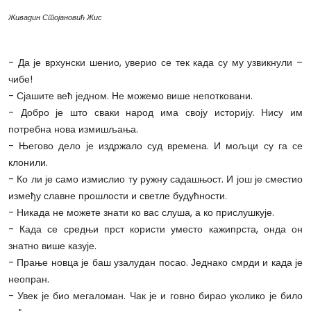
Живадин Стојановић Жис
- Да је врхунски шенио, уверио се тек када су му узвикнули –
чибе!
- Сјашите већ једном. Не можемо више непотковани.
- Добро је што сваки народ има своју историју. Нису им
потребна нова измишљања.
- Његово дело је издржало суд времена. И мољци су га се
клонили.
- Ко ли је само измислио ту ружну садашњост. И још је сместио
између славне прошлости и светле будућности.
- Никада не можете знати ко вас слуша, а ко прислушкује.
- Када се средњи прст користи уместо кажипрста, онда он
знатно више казује.
- Прање новца је баш узалудан посао. Једнако смрди и када је
неопран.
- Увек је био мегаломан. Чак је и говно бирао уколико је било