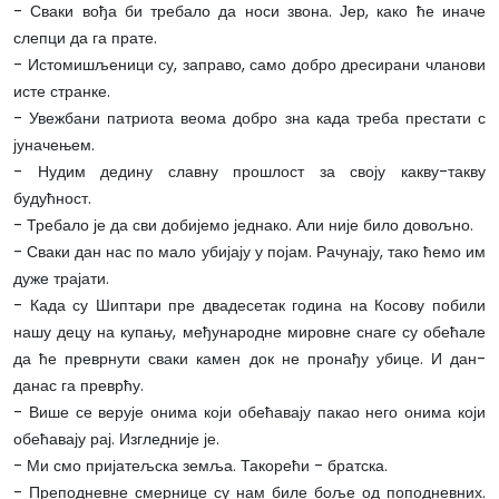
- Сваки вођа би требало да носи звона. Јер, како ће иначе
слепци да га прате.
- Истомишљеници су, заправо, само добро дресирани чланови
исте странке.
- Увежбани патриота веома добро зна када треба престати с
јуначењем.
- Нудим дедину славну прошлост за своју какву-такву
будућност.
- Требало је да сви добијемо једнако. Али није било довољно.
- Сваки дан нас по мало убијају у појам. Рачунају, тако ћемо им
дуже трајати.
- Када су Шиптари пре двадесетак година на Косову побили
нашу децу на купању, међународне мировне снаге су обећале
да ће преврнути сваки камен док не пронађу убице. И дан-
данас га преврћу.
- Више се верује онима који обећавају пакао него онима који
обећавају рај. Изгледније је.
- Ми смо пријатељска земља. Такорећи - братска.
- Преподневне смернице су нам биле боље од поподневних.