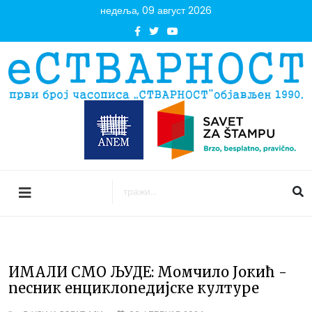
недеља, 09 август 2026
ИМАЛИ СМО ЉУДЕ: Момчило Jокић -
песник енциклопедијске културе