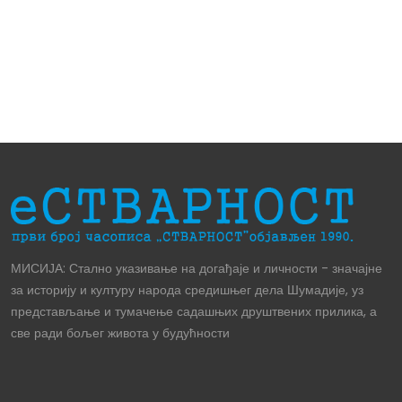
МИСИЈА: Стално указивање на догађаје и личности - значајне
за историју и културу народа средишњег дела Шумадије, уз
представљање и тумачење садашњих друштвених прилика, а
све ради бољег живота у будућности