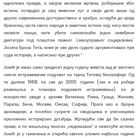
идеалима правде, а својом великом жртвом, робијањем због
истине, потврдио је свој животни пут и своје дело више од
других савременика достојанствено и храбро, остајући до краја
бранилац части свога народа и заветник истине коју нису могли
оковати ланци, нити убити самовлашће једне невиђене
диктатуре под плаштом лажног `самоуправног социјализма`
Јосипа Броза Тита, коме је ово дело судило аргументовано пре
суда историје, а написано пре других.“
Јокић је имао само тридесет једну годину живота кад је започео
смели истраживачки подухват на тајној Титовој биографији. Од
те далеке 1968. па све до 2000. године (чак и на робији
размишља и планира подухвате истраживања) он је
искористио увиде у архиве Ватикана, Рима, Граца, Женеве,
Париза, Беча, Москве, Омска, Софије, Прага као и бројне
архиварије, а посебно сусрете са сведоцима и учесницима
преломних историјских догађаја. Жртвујући све да би сазнао
праве, и по мишљењу многих „недоказане“ и немогуће истине,
Јокић је у тумачења и открића свесно уложио најбоље године