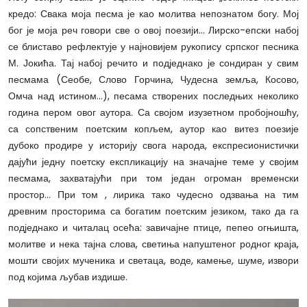
кредо: Свака моја песма је као молитва непознатом богу. Мој
бог је моја реч говори све о овој поезији… Лирско-епски набој
се блиставо рефлектује у најновијем рукопису српског песника
М. Јокића. Тај набој речито и подједнако је сондиран у свим
песмама (Сеобе, Слово Горчина, Чудесна земља, Косово,
Омча над истином…), песама створених последњих неколико
година пером овог аутора. Са својом изузетном пробојношћу,
са сопственим поетским копљем, аутор као витез поезије
дубоко продире у историју свога народа, експресионистички
дајући једну поетску експликацију на значајне теме у својим
песмама, захватајући при том један огроман временски
простор… При том , лирика тако чудесно одзвања на тим
древним просторима са богатим поетским језиком, тако да га
подједнако и читалац осећа: завичајне птице, пепео огњишта,
молитве и нека тајна слова, светиња напуштеног родног краја,
мошти својих мученика и светаца, воде, камење, шуме, извори
под којима љубав издише.