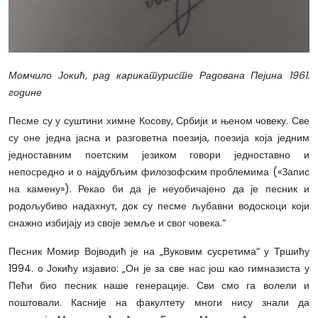
Момчило Јокић, рад карикатуристе Радована Пејина 1961.
године
Песме су у суштини химне Косову, Србији и њеном човеку. Све
су оне једна јасна и разговетна поезија, поезија која једним
једноставним поетским језиком говори једноставно и
непосредно и о најдубљим филозофским проблемима («Запис
на камену»). Рекао би да је неуобичајено да је песник и
родољубиво надахнут, док су песме љубавни водоскоци који
снажно избијају из своје земље и свог човека.“
Песник Момир Војводић је на „Вуковим сусретима“ у Тршићу
1994. о Јокићу изјавио: „Он је за све нас још као гимназиста у
Пећи био песник наше генерације. Сви смо га волели и
поштовали. Касније на факултету многи нису знали да