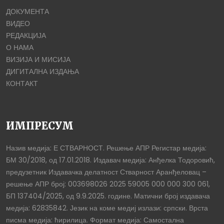
ДОКУМЕНТА
ВИДЕО
РЕДАКЦИЈА
О НАМА
ВИЗИЈА И МИСИЈА
ДИГИТАЛНА ИЗДАЊА
КОНТАКТ
ИМПРЕСУМ
Назив медија: Е СТВАРНОСТ. Решење АПР Регистар медија:
БМ 30/2018, од 17.01.2018. Издавач медија: Анђелка Тодоровић,
предузетник Издавачка делатност Стварност Аранђеловац –
решење АПР број: 003698026 2025 59005 000 000 300 061,
БП 137404/2025, од 9.9.2025. године. Матични број издавача
медија: 62835842. Језик на коме медиј излази: српски. Врста
писма медија: ћирилица. Формат медија: Самостална