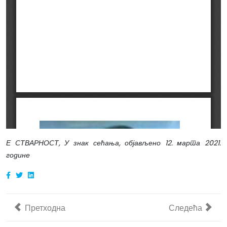
Е СТВАРНОСТ, У знак сећања, објављено 12. марта 2021.
године
Претходни чланак: ОДЈЕЦИ И РЕАГОВАЊА – Гвоздимир
Следећи чланак
Претходна
Следећа