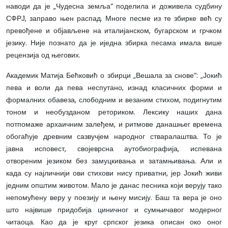
наводи да је „Чудесна земља“ поделила и доживела судбину
СФРЈ, заправо њен распад. Многе песме из те збирке већ су
превођене и објављене на италијанском, бугарском и грчком
језику. Није познато да је иједна збирка песама имала више
рецензија од његових.
Академик Матија Бећковић о збирци „Вешала за снове“: „Јокић
пева и воли да пева неспутано, изнад класичних форми и
формалних обавеза, слободним и везаним стихом, подигнутим
тоном и необузданом реториком. Лексику наших дана
потпомаже архаичним залеђем, и ритмове данашњег времена
обогаћује древним сазвучјем народног стваралаштва. То је
јавна исповест, својеврсна аутобиографија, испевана
отвореним језиком без замуцкивања и затамњивања. Али и
када су најличнији ови стихови нису приватни, јер Јокић живи
једним општим животом. Мало је данас песника који верују тако
непомућену веру у поезију и њену мисију. Баш та вера је оно
што највише придобија циничног и сумњичавог модерног
читаоца. Као да је круг српског језика описан око оног