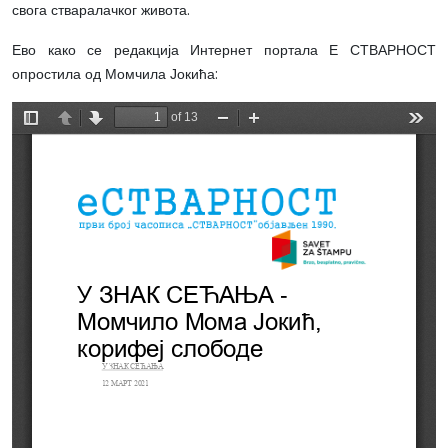
свога стваралачког живота.
Ево како се редакција Интернет портала Е СТВАРНОСТ
опростила од Момчила Јокића: