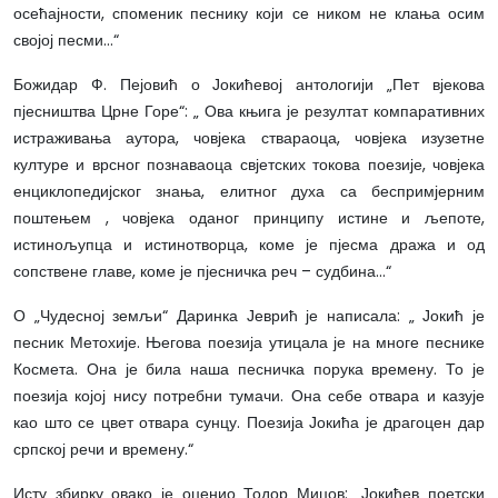
осећајности, споменик песнику који се ником не клања осим
својој песми…“
Божидар Ф. Пејовић о Јокићевој антологији „Пет вјекова
пјесништва Црне Горе“: „ Ова књига је резултат компаративних
истраживања аутора, човјека ствараоца, човјека изузетне
културе и врсног познаваоца свјетских токова поезије, човјека
енциклопедијског знања, елитног духа са беспримјерним
поштењем , човјека оданог принципу истине и љепоте,
истинољупца и истинотворца, коме је пјесма дража и од
сопствене главе, коме је пјесничка реч – судбина…“
О „Чудесној земљи“ Даринка Јеврић је написала: „ Јокић је
песник Метохије. Његова поезија утицала је на многе песнике
Космета. Она је била наша песничка порука времену. То је
поезија којој нису потребни тумачи. Она себе отвара и казује
као што се цвет отвара сунцу. Поезија Јокића је драгоцен дар
српској речи и времену.“
Исту збирку овако је оценио Тодор Мицов: „Јокићев поетски