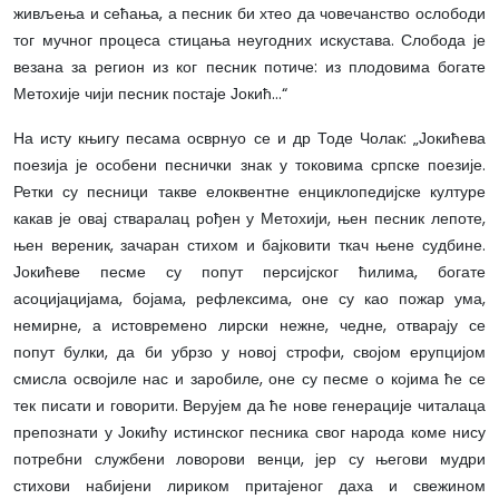
живљења и сећања, а песник би хтео да човечанство ослободи
тог мучног процеса стицања неугодних искустава. Слобода је
везана за регион из ког песник потиче: из плодовима богате
Метохије чији песник постаје Јокић…“
На исту књигу песама осврнуо се и др Тоде Чолак: „Јокићева
поезија је особени песнички знак у токовима српске поезије.
Ретки су песници такве елоквентне енциклопедијске културе
какав је овај стваралац рођен у Метохији, њен песник лепоте,
њен вереник, зачаран стихом и бајковити ткач њене судбине.
Јокићеве песме су попут персијског ћилима, богате
асоцијацијама, бојама, рефлексима, оне су као пожар ума,
немирне, а истовремено лирски нежне, чедне, отварају се
попут булки, да би убрзо у новој строфи, својом ерупцијом
смисла освојиле нас и заробиле, оне су песме о којима ће се
тек писати и говорити. Верујем да ће нове генерације читалаца
препознати у Јокићу истинског песника свог народа коме нису
потребни службени ловорови венци, јер су његови мудри
стихови набијени лириком притајеног даха и свежином