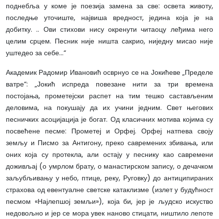
поднебља у коме је поезија замена за све: освета животу,
последње уточиште, највиша вредност, једина која је на
добитку. .. Ови стихови нису окренути читаоцу леђима него
целим срцем. Песник није ништа сакрио, ниједну мисао није
уштедео за себе…“
Академик Радомир Ивановић осврнуо се на Јокићеве „Пределе
ватре“: „Јокић испреда повезане нити за три времена
постојања, прометејски распет на тим тешко састављеним
деловима, на покушају да их учини једним. Свет његових
песничких асоцијација је богат. Од класичних мотива којима су
посвећене песме: Прометеј и Орфеј. Орфеј натпева своју
земљу и Писмо за Антигону, преко савремених збивања, или
оних која су протекла, али остају у песнику као савремени
доживљај (о умрлом брату, о манастирском запису, о дечачком
заљубљивању у небо, птице, реку, Руговку) до антиципираних
страхова од евентуалне светске катаклизме (излет у будућност
песмом «Најлепшој земљи»), која би, јер је људско искуство
недовољно и јер се мора увек наново стицати, ништило лепоте