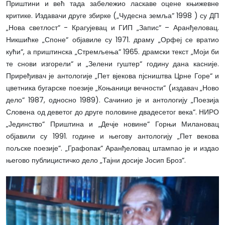
Приштини и већ тада забележио ласкаве оцене књижевне
критике. Издавачи друге збирке („Чудесна земља“ 1998 ) су ДП
„Нова светлост“ - Крагујевац и ГИП „Запис“ – Аранђеловац.
Никшићке „Споне“ објавиле су 1971. драму „Орфеј се вратио
кући“, а приштинска „Стремљења“ 1965. драмски текст „Моји би
те снови изгорели“ и „Зелени гуштер“ годину дана касније.
Приређивач је антологије „Пет вјекова пјсништва Црне Горе“ и
цветника бугарске поезије „Коњаници вечности“ (издавач „Ново
дело“ 1987, односно 1989). Сачинио је и антологију „Поезија
Словена од деветог до друге половине двадесетог века“. НИРО
„Јединство“ Приштина и „Дечје новине“ Горњи Милановац
објавили су 1991. године и његову антологију „Пет векова
пољске поезије“. „Графопак“ Аранђеловац штампао је и издао
његово публицистичко дело „Тајни досије Јосип Броз“.