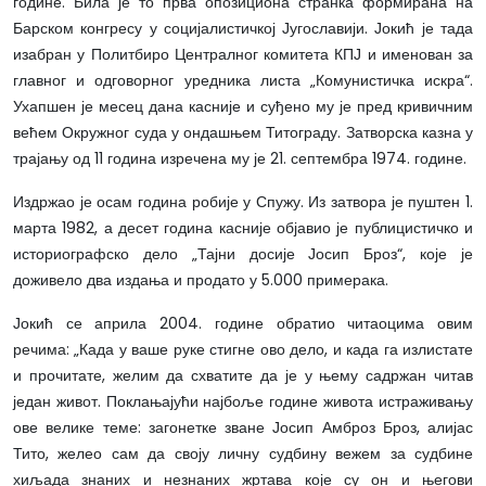
године. Била је то прва опозициона странка формирана на
Барском конгресу у социјалистичкој Југославији. Јокић је тада
изабран у Политбиро Централног комитета КПЈ и именован за
главног и одговорног уредника листа „Комунистичка искра“.
Ухапшен је месец дана касније и суђено му је пред кривичним
већем Окружног суда у ондашњем Титограду. Затворска казна у
трајању од 11 година изречена му је 21. септембра 1974. године.
Издржао је осам година робије у Спужу. Из затвора је пуштен 1.
марта 1982, а десет година касније објавио је публицистичко и
историографско дело „Тајни досије Јосип Броз“, које је
доживело два издања и продато у 5.000 примерака.
Јокић се априла 2004. године обратио читаоцима овим
речима: „Када у ваше руке стигне ово дело, и када га излистате
и прочитате, желим да схватите да је у њему садржан читав
један живот. Поклањајући најбоље године живота истраживању
ове велике теме: загонетке зване Јосип Амброз Броз, алијас
Тито, желео сам да своју личну судбину вежем за судбине
хиљада знаних и незнаних жртава које су он и његови