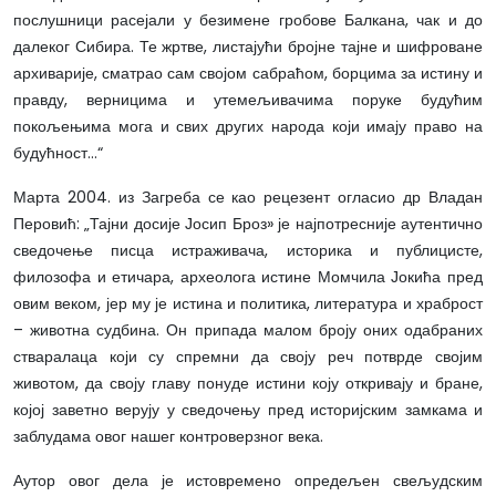
послушници расејали у безимене гробове Балкана, чак и до
далеког Сибира. Те жртве, листајући бројне тајне и шифроване
архиварије, сматрао сам својом сабраћом, борцима за истину и
правду, верницима и утемељивачима поруке будућим
покољењима мога и свих других народа који имају право на
будућност…“
Марта 2004. из Загреба се као рецезент огласио др Владан
Перовић: „Тајни досије Јосип Броз» је најпотресније аутентично
сведочење писца истраживача, историка и публицисте,
филозофа и етичара, археолога истине Момчила Јокића пред
овим веком, јер му је истина и политика, литература и храброст
– животна судбина. Он припада малом броју оних одабраних
стваралаца који су спремни да своју реч потврде својим
животом, да своју главу понуде истини коју откривају и бране,
којој заветно верују у сведочењу пред историјским замкама и
заблудама овог нашег контроверзног века.
Аутор овог дела је истовремено опредељен свељудским