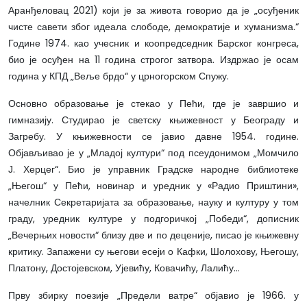
Аранђеловац 2021) који је за живота говорио да је „осуђеник
чисте савети због идеала слободе, демократије и хуманизма.“
Године 1974. као учесник и коопредседник Барског конгреса,
био је осуђен на 11 година строгог затвора. Издржао је осам
година у КПД „Веље брдо“ у црногорском Спужу.
Основно образовање је стекао у Пећи, где је завршио и
гимназију. Студирао је светску књижевност у Београду и
Загребу. У књижевности се јавио давне 1954. године.
Објављивао је у „Младој култури“ под псеудонимом „Момчило
Ј. Херцег“. Био је управник Градске народне библиотеке
„Његош“ у Пећи, новинар и уредник у «Радио Приштини»,
начелник Секретаријата за образовање, науку и културу у том
граду, уредник културе у подгоричкој „Победи“, дописник
„Вечерњих новости“ близу две и по деценије, писао је књижевну
критику. Запажени су његови есеји о Кафки, Шолохову, Његошу,
Платону, Достојевском, Ујевићу, Ковачићу, Лалићу…
Прву збирку поезије „Предели ватре“ објавио је 1966. у