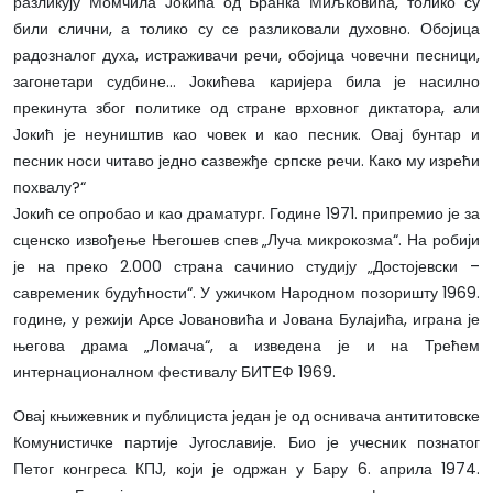
разликују Момчила Јокића од Бранка Миљковића, толико су
били слични, а толико су се разликовали духовно. Обојица
радозналог духа, истраживачи речи, обојица човечни песници,
загонетари судбине… Јокићева каријера била је насилно
прекинута због политике од стране врховног диктатора, али
Јокић је неуништив као човек и као песник. Овај бунтар и
песник носи читаво једно сазвежђе српске речи. Како му изрећи
похвалу?“
Јокић се опробао и као драматург. Године 1971. припремио је за
сценско извођење Његошев спев „Луча микрокозма“. На робији
је на преко 2.000 страна сачинио студију „Достојевски –
савременик будућности“. У ужичком Народном позоришту 1969.
године, у режији Арсе Јовановића и Јована Булајића, играна је
његова драма „Ломача“, а изведена је и на Трећем
интернационалном фестивалу БИТЕФ 1969.
Овај књижевник и публициста један је од оснивача антититовске
Комунистичке партије Југославије. Био је учесник познатог
Петог конгреса КПЈ, који је одржан у Бару 6. априла 1974.