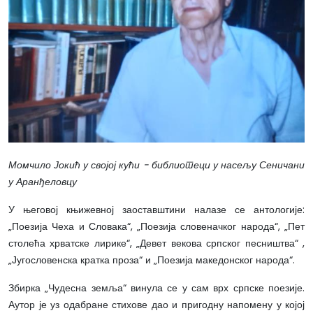
Момчило Јокић у својој кући - библиотеци у насељу Сеничани
у Аранђеловцу
У његовој књижевној заоставштини налазе се антологије:
„Поезија Чеха и Словака“, „Поезија словеначког народа“, „Пет
столећа хрватске лирике“, „Девет векова српског песништва“ ,
„Југословенска кратка проза“ и „Поезија македонског народа“.
Збирка „Чудесна земља“ винула се у сам врх српске поезије.
Аутор је уз одабране стихове дао и пригодну напомену у којој