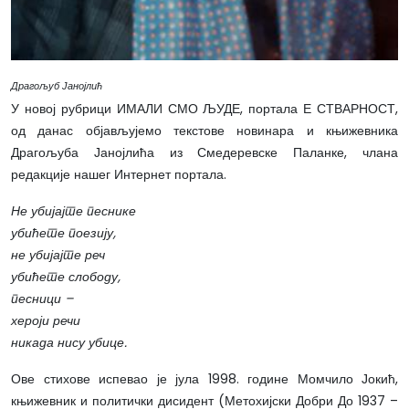
Драгољуб Јанојлић
У новој рубрици ИМАЛИ СМО ЉУДЕ, портала Е СТВАРНОСТ,
од данас објављујемо текстове новинара и књижевника
Драгољуба Јанојлића из Смедеревске Паланке, члана
редакције нашег Интернет портала.
Не убијајте песнике
убићете поезију,
не убијајте реч
убићете слободу,
песници –
хероји речи
никада нису убице.
Ове стихове испевао је јула 1998. године Момчило Јокић,
књижевник и политички дисидент (Метохијски Добри До 1937 –