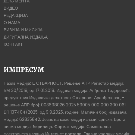
ДОКУМЕНТА
ВИДЕО
РЕДАКЦИЈА
О НАМА
ВИЗИЈА И МИСИЈА
ДИГИТАЛНА ИЗДАЊА
КОНТАКТ
ИМПРЕСУМ
Назив медија: Е СТВАРНОСТ. Решење АПР Регистар медија:
БМ 30/2018, од 17.01.2018. Издавач медија: Анђелка Тодоровић,
предузетник Издавачка делатност Стварност Аранђеловац –
решење АПР број: 003698026 2025 59005 000 000 300 061,
БП 137404/2025, од 9.9.2025. године. Матични број издавача
медија: 62835842. Језик на коме медиј излази: српски. Врста
писма медија: ћирилица. Формат медија: Самостална
електронска издања Интернет портали. Главни уредник медија: