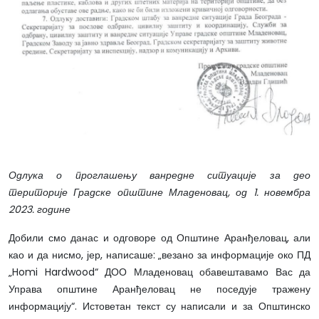
Одлука о проглашењу ванредне ситуације за део
територије Градске општине Младеновац, од 1. новембра
2023. године
Добили смо данас и одговоре од Општине Аранђеловац, али
као и да нисмо, јер, написаше: „везано за информације око ПД
„Homi Hardwood“ ДОО Младеновац обавештавамо Вас да
Управа општине Аранђеловац не поседује тражену
информацију“. Истоветан текст су написали и за Општинско