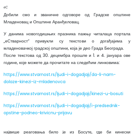
еС
Добили смо и званичне одговоре од Градске општине
Младеновац и Општине Аранђеловац.
У данима новогодишњих празника пажњу читалаца портала
„еСтварност“ привукли су текстови о догађајима у
младеновачкој градској општини, која је део Града Београда.
После текстова од 30. децембра прошле и 1. и 4. јануара ове
године, које можете да прочитате на следећим линковима:
https://www.stvarnost.rs/ljudi-i-dogadjaji/da-li-nam-
dolaze-kinezi-iz-mladenovca
https://www.stvarnost.rs/ljudi-i-dogadjaji/kinezi-u-bosuti
https://www.stvarnost.rs/ljudi-i-dogadjaji/i-predsednik-
opstine-podneo-krivicnu-prijavu
највише реаговања било је из Босуте, где би кинески