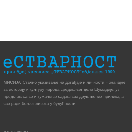
МИСИЈА: Стално указивање на догађаје и личности - значајне
за историју и културу народа средишњег дела Шумадије, уз
представљање и тумачење садашњих друштвених прилика, а
све ради бољег живота у будућности