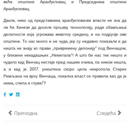
веће општине Аранђеловац и Председника општине
Аранђеловац.
Дакле, нико од представника аранђеловачке власти не зна да
ли ће Кинези да доселе прљаву технологију, ради обављања
делатности која угрожава животну средину, и на подручје ове
општине. То нас много и не чуди, јер су недавно показали и да
ништа не знају ко прави „привремену депонију“ под Венчацом,
у близини некадашњих „Неметала“! А што би нас тек нешто и
чудило кад Венчац нестаје пред нашим очима, па ником ништа,
а и кад је 2017. уништена скоро цела некропола Старих
Римљана на врху Венчаца, локална власт се правила као да је
нема, слепа и глува!'?
Претходни чланак: ИМАЛИ СМО ЉУДЕ: Момчило Jокић - 
Следећи чланак
Претходна
Следећа