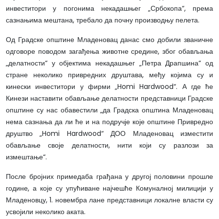
инвеститори у погонима некадашњег „Србокопа“, према
сазнањима мештана, требало да почну производњу пелета.
Од Градске општине Младеновац данас смо добили званичне
одговоре поводом загађења животне средине, због обављања
„делатности“ у објектима некадашњег „Петра Драпшина“ од
стране неколико привредних друштава, међу којима су и
кинески инвеститори у фирми „Homi Hardwood“. А где ће
Кинези наставити обављање делатности представници Градске
општине су нас обавестили „да Градска општина Младеновац
нема сазнања да ли ће и на подручје које општине Привредно
друштво „Homi Hardwood“ ДОО Младеновац изместити
обављање своје делатности, нити који су разлози за
измештање“.
После бројних примедаба грађана у другој половини прошле
године, а које су упућиване најчешће Комуналној милицији у
Младеновцу, 1. новембра лане представници локалне власти су
усвојили неколико аката.