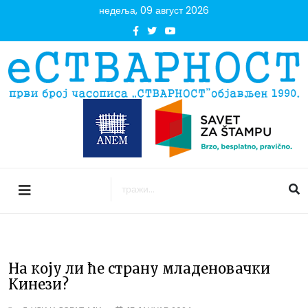
недеља, 09 август 2026
На коју ли ће страну младеновачки
Кинези?