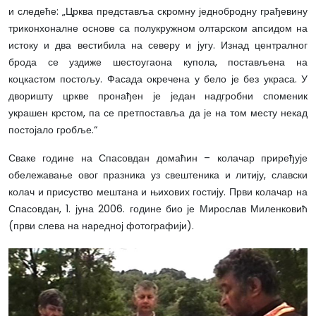
и следеће: „Црква представља скромну једнобродну грађевину
триконхоналне основе са полукружном олтарском апсидом на
истоку и два вестибила на северу и југу. Изнад централног
брода се уздиже шестоугаона купола, постављена на
коцкастом постољу. Фасада окречена у бело је без украса. У
дворишту цркве пронађен је један надгробни споменик
украшен крстом, па се претпоставља да је на том месту некад
постојало гробље.“
Сваке године на Спасовдан домаћин – колачар приређује
обележавање овог празника уз свештеника и литију, славски
колач и присуство мештана и њихових гостију. Први колачар на
Спасовдан, 1. јуна 2006. године био је Мирослав Миленковић
(први слева на наредној фотографији).