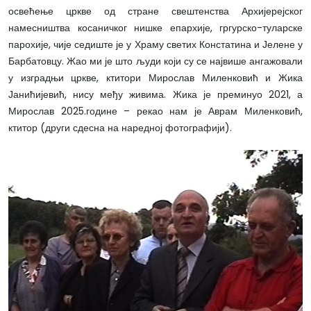
освећење цркве од стране свештенства Архијерејског
намесништва косаничког нишке епархије, гргурско-туларске
парохије, чије седиште је у Храму светих Констатина и Јелене у
Барбатовцу. Жао ми је што људи који су се највише ангажовали
у изградњи цркве, ктитори Мирослав Миленковић и Жика
Јанићијевић, нису међу живима. Жика је преминуо 2021, а
Мирослав 2025.године – рекао нам је Аврам Миленковић,
ктитор (други сдесна на наредној фотографији).