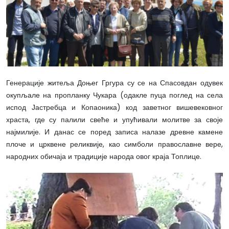
Генерације житеља Доњег Гргура су се на Спасовдан одувек
окупљале на пропланку Чукара (одакле пуца поглед на села
испод Јастребца и Копаоника) код заветног вишевековног
храста, где су палили свеће и упућивали молитве за своје
најмилије. И данас се поред записа налазе древне камене
плоче и црквене реликвије, као симболи православне вере,
народних обичаја и традиције народа овог краја Топлице.