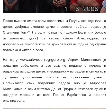
После њихове смрти свим пословима u Гргуру, око одржавања
цркве, уређења околине цркве и сеоског гробља преузео је
Станимир Томић ( у селу познат по надимку Бели или Бекало
из школских дана) са својим сином Александром, уз
добровољне прилоге који се донирају сваке године од стране
потомака и житеља села.
На сајту www.crkvadonjegrgure.org Аврам Миленковић је
педантно забележио и све важније податке о почетку и
радовима изградње цркве, учесницима у изградњи и свима који
су дали добровољне прилоге за осликавање цркве .
Организатор свих потребних радова био је Мирослав
Миленковић, а осим житеља Доњег Гргура ангажовали су се и
поједини мештани из села Горњег Барбатовца и осталих
околних села.