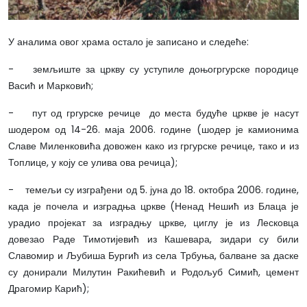
У аналима овог храма остало је записано и следеће:
- земљиште за цркву су уступиле доњогргурске породице
Васић и Марковић;
- пут од гргурске речице до места будуће цркве је насут
шодером од 14-26. маја 2006. године (шодер је камионима
Славе Миленковића довожен како из гргурске речице, тако и из
Топлице, у коју се улива ова речица);
- темељи су изграђени од 5. јуна до 18. октобра 2006. године,
када је почела и изградња цркве (Ненад Нешић из Блаца је
урадио пројекат за изградњу цркве, циглу је из Лесковца
довезао Раде Тимотијевић из Кашевара, зидари су били
Славомир и Љубиша Бургић из села Трбуња, балване за даске
су донирали Милутин Ракићевић и Родољуб Симић, цемент
Драгомир Карић);