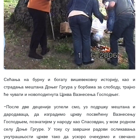
Сећања на бурну и богату вишевековну историју, као и
страдања мештана Доњег Гргура у борбама за слободу, трајно
ће чувати и новоподигнута Црква Вазнесења Господњег.
-После две деценије успели смо, уз подршку мештана и
дародаваца, да изградимо цркву посвећену Вазнесењу
Господњем, познатијем у народу као Спасовдан, у мом родном
селу Доње Гргуре. У току су завршни радови осликавања
унутрашњости цркве тако да ускоро очекујемо и свечано