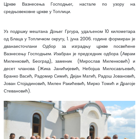
Цркве Вазнесења Господњег, настале по узору на
средњовековне цркве у Топлици.
Уз подршку мештана Доњег Гргура, удаљеном 10 километара
од Блаца у Топличком округу, 1. јуна 2006. године формиран је
дванаесточлани Одбор за изградњу цркве посвећене
Вазнесењу Господњем. Изабран је председник одбора (Аврам
Миленковић, Београд), заменик (Мирослав Миленковић) и
десет чланова (Жика Јанићијевић, Небојша Милосављевић,
Бранко Васић, Радомир Симић, Дејан Матић, Радош Јовановић,
Јован Стојадиновић, Милен Ракићевић, Мирко Томић и Драгоје
Стевановић).