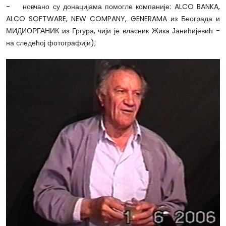
- новчано су донацијама помогле компаније: ALCO BANKA,
ALCO SOFTWARE, NEW COMPANY, GENERAMA из Београда и
МИДИОРГАНИК из Гргура, чији је власник Жика Јанићијевић -
на следећој фотографији);