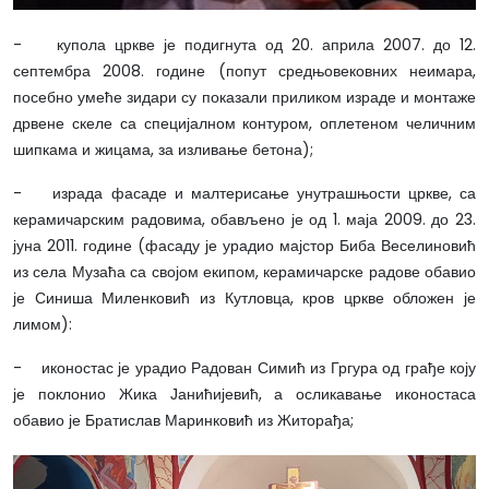
- купола цркве је подигнута од 20. априла 2007. до 12.
септембра 2008. године (попут средњовековних неимара,
посебно умеће зидари су показали приликом израде и монтаже
дрвене скеле са специјалном контуром, оплетеном челичним
шипкама и жицама, за изливање бетона);
- израда фасаде и малтерисање унутрашњости цркве, са
керамичарским радовима, обављено је од 1. маја 2009. до 23.
јуна 2011. године (фасаду је урадио мајстор Биба Веселиновић
из села Музаћа са својом екипом, керамичарске радове обавио
је Синиша Миленковић из Кутловца, кров цркве обложен је
лимом):
- иконостас је урадио Радован Симић из Гргура од грађе коју
је поклонио Жика Јанићијевић, а осликавање иконостаса
обавио је Братислав Маринковић из Житорађа;