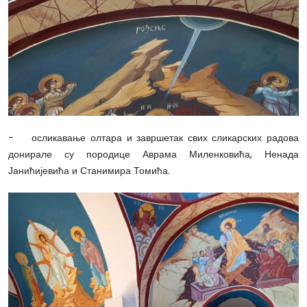
- осликавање олтара и завршетак свих сликарских радова
донирале су породице Аврама Миленковића, Ненада
Јанићијевића и Станимира Томића.