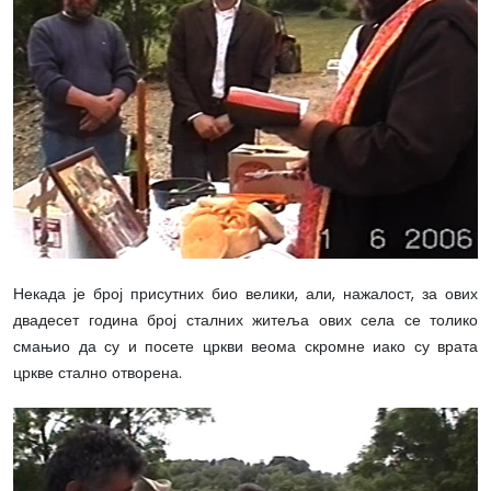
Некада је број присутних био велики, али, нажалост, за ових
двадесет година број сталних житеља ових села се толико
смањио да су и посете цркви веома скромне иако су врата
цркве стално отворена.