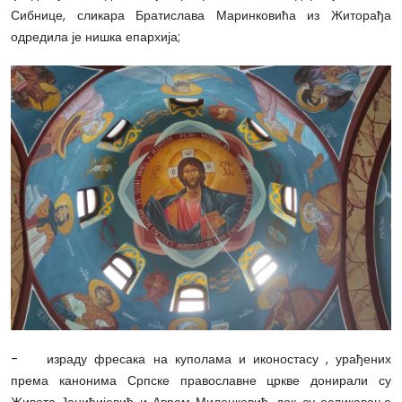
Сибнице, сликара Братислава Маринковића из Житорађа
одредила је нишка епархија;
- израду фресака на куполама и иконостасу , урађених
према канонима Српске православне цркве донирали су
Живота Јанићијевић и Аврам Миленковић, док су осликавање