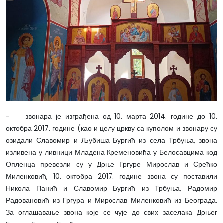
- звонара је изграђена од 10. марта 2014. године до 10.
октобра 2017. године (као и целу цркву са куполом и звонару су
озидали Славомир и Љубиша Бургић из села Трбуња, звона
изливена у ливници Младена Кременовића у Белосавцима код
Опленца превезли су у Доње Гргуре Мирослав и Срећко
Миленковић, 10. октобра 2017. године звона су поставили
Никола Панић и Славомир Бургић из Трбуња, Радомир
Радовановић из Гргура и Мирослав Миленковић из Београда.
За оглашавање звона које се чује до свих заселака Доњег