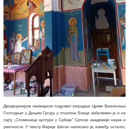
Дводеценијски неимарски подухват изградње Цркве Вазнесења
Господњег у Доњем Гргуру у општини Блаце забележен је и на
сајту „Споменици културе у Србији“ Српске академије наука и
уметности. У тексту Марије Шеган написано је, између осталог,