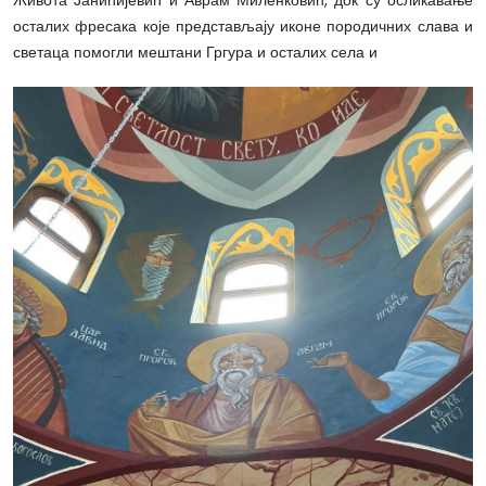
осталих фресака које представљају иконе породичних слава и
светаца помогли мештани Гргура и осталих села и