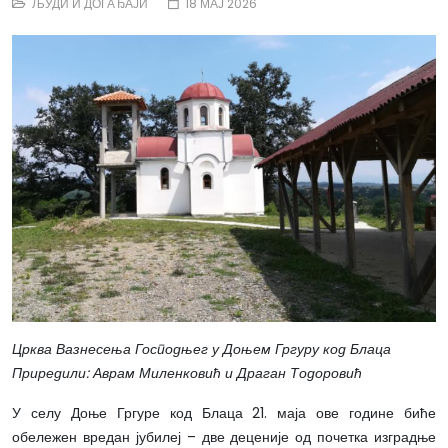
ЉУДИ И ДОГАЂАЈИ
18 МАЈ 2026
Црква Вазнесења Господњег у Доњем Гргуру код Блаца
Приредили: Аврам Миленковић и Драган Тодоровић
У селу Доње Гргуре код Блаца 21. маја ове године биће
обележен вредан јубилеј – две деценије од почетка изградње