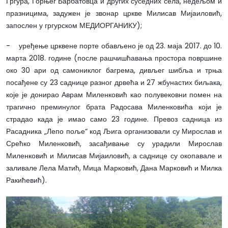
Гргура, Горњег Барбатовца и других суседних села, недељом и
празницима, задужен је звонар цркве Милисав Мијаиловић,
запослен у гргурском МЕДИОРГАНИКУ);
- уређење црквене порте обављено је од 23. маја 2017. до 10.
марта 2018. године (после рашчишћавања простора површине
око 30 ари од самониклог багрема, дивљег шибља и трња
посађене су 23 саднице разног дрвећа и 27 жбунастих биљака,
које је донирао Аврам Миленковић као полувековни помен на
трагично преминулог брата Радосава Миленковића који је
страдао када је имао само 23 године. Превоз садница из
Расадника „Лепо поље“ код Љига организовали су Мирослав и
Срећко Миленковић, засађивање су урадили Мирослав
Миленковић и Милисав Мијаиловић, а саднице су окопавале и
заливале Лела Матић, Мица Марковић, Дана Марковић и Милка
Ракићевић).