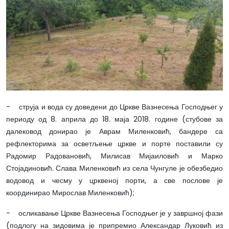
- струја и вода су доведени до Цркве Вазнесења Господњег у
периоду од 8. априла до 18. маја 2018. године (стубове за
далековод донирао је Аврам Миленковић, бандере са
рефлекторима за осветљење цркве и порте поставили су
Радомир Радовановић, Милисав Мијаиловић и Марко
Стојадиновић. Слава Миленковић из села Чунгуле је обезбедио
водовод и чесму у црквеној порти, а све послове је
координирао Мирослав Миленковић);
- осликавање Цркве Вазнесења Господњег је у завршној фази
(подлогу на зидовима је припремио Александар Луковић из