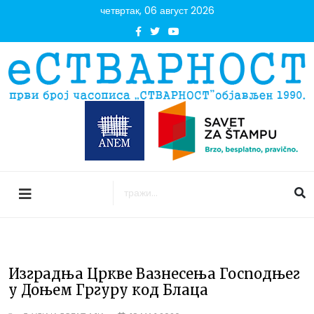
четвртак, 06 август 2026
Изградња Цркве Вазнесења Господњег
у Доњем Гргуру код Блаца