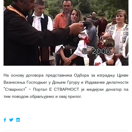
На основу договора представника Одбора за изградњу Цркве
Вазнесења Господњег у Доњем Гргуру и Издавачке делатности
"Стварност" - Портал Е СТВАРНОСТ је медијски донатор па
тим поводом објављујемо и овај прилог.