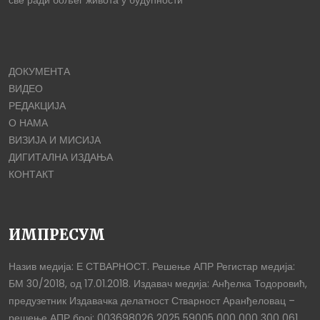
ДОКУМЕНТА
ВИДЕО
РЕДАКЦИЈА
О НАМА
ВИЗИЈА И МИСИЈА
ДИГИТАЛНА ИЗДАЊА
КОНТАКТ
ИМПРЕСУМ
Назив медија: Е СТВАРНОСТ. Решење АПР Регистар медија:
БМ 30/2018, од 17.01.2018. Издавач медија: Анђелка Тодоровић,
предузетник Издавачка делатност Стварност Аранђеловац –
решење АПР број: 003698026 2025 59005 000 000 300 061,