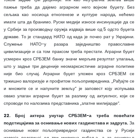
пажње треба да дајемо аграрном него војном буџету. Без
сељака као носиоца етногенезе и културе народа, нећемо
имати шта да бранимо. Руски медији износе инсинуације да се
у Србији за производњу оружја издваја више од 5 одсто буџета
државе. То је стандард НАТО од када је почео рат у Украјини.
Служење НАТО-у разара заједништво православне
цивилизације и са том праксом треба престати. Аграрни буџет
усмерен кроз СРБЗЕМ банку значи мерљив резултат улагања,
што у задње три деценије неомарксистичке аграрне политике
није био случај. Аграрни буџет уложен кроз СРБЗЕМ се
тржишно валоризује и профитом пољопривредника. „Рађајте се
и множите се и напуните земљу“ је заповест коју испуњава
овако улаган аграрни буџет за разлику од актуелног, који се
спроводи по налозима представника „златне милијарде“.
22. Број актера унутар СРБЗЕМ-а треба повећати
подстицајима за оснивање нових газдинстава и задруга.
За
оснивање новог пољопривредног газдинства се у Русији
издваја подстицај од три милиона рубаља, а за оснивање