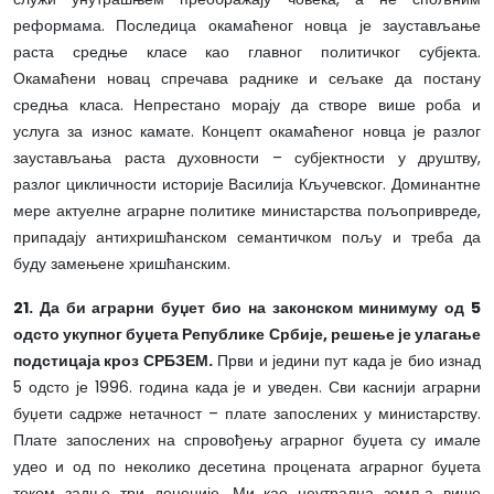
реформама. Последица окамаћеног новца је заустављање
раста средње класе као главног политичког субјекта.
Окамаћени новац спречава раднике и сељаке да постану
средња класа. Непрестано морају да створе више роба и
услуга за износ камате. Концепт окамаћеног новца је разлог
заустављања раста духовности – субјектности у друштву,
разлог цикличности историје Василија Кључевског. Доминантне
мере актуелне аграрне политике министарства пољопривреде,
припадају антихришћанском семантичком пољу и треба да
буду замењене хришћанским.
21. Да би аграрни буџет био на законском минимуму од 5
одсто укупног буџета Републике Србије, решење је улагање
подстицаја кроз СРБЗЕМ.
Први и једини пут када је био изнад
5 одсто је 1996. година када је и уведен. Сви каснији аграрни
буџети садрже нетачност – плате запослених у министарству.
Плате запослених на спровођењу аграрног буџета су имале
удео и од по неколико десетина процената аграрног буџета
током задње три деценије. Ми као неутрална земља више