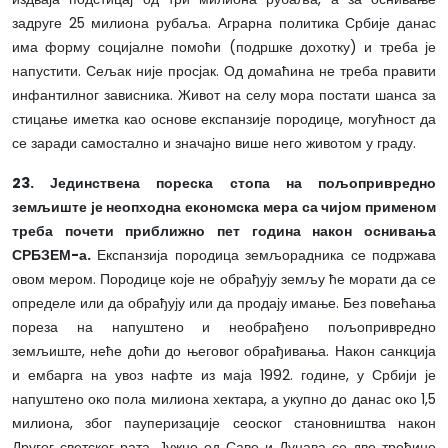
задруге 25 милиона рубаља. Аграрна политика Србије данас
има форму социјалне помоћи (подршке дохотку) и треба је
напустити. Сељак није просјак. Од домаћина не треба правити
инфантилног зависника. Живот на селу мора постати шанса за
стицање иметка као основе експанзије породице, могућност да
се заради самостално и значајно више него животом у граду.
23. Јединствена пореска стопа на пољопривредно
земљиште је неопходна економска мера са чијом применом
треба почети приближно пет година након оснивања
СРБЗЕМ-а.
Експанзија породица земљорадника се подржава
овом мером. Породице које не обрађују земљу ће морати да се
определе или да обрађују или да продају имање. Без повећања
пореза на напуштено и необрађено пољопривредно
земљиште, неће доћи до његовог обрађивања. Након санкција
и ембарга на увоз нафте из маја 1992. године, у Србији је
напуштено око пола милиона хектара, а укупно до данас око 1,5
милиона, због пауперизације сеоског становништва након
Другог светског рата. Јужно од Саве и Дунава се две трећине