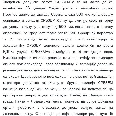
Увођењем допунске валуте СРБЗЕМ-а то би могло да се
повећа на 36 динара. Уједно расте и наплаћени порез.
Претпоставимо да држава Србија уложи 500 милиона евра у
оснивање и овласти СРБЗЕМ банку да емитује своју интерну
допунску валуту у износу од 500 милиона евра, а везану
обрачунски за вредност грама злата. БДП Србије би порастао
за 2,5 милијарди евра захваљујући првој инвестицији, а
захваљујући СРБЗЕМ допунској валути дошло би до раста
БДП-а унутар СРБЗЕМ-а између 12 и 18 милијарди евра.
Никакви зајмови из иностранства нам не требају за природну
обнову пољопривреде. Кроз вертикалну интеграцију довољна
је наша допунска домаћа валута. То што ће она бити успешнија
од вира у Швајцарској је последица, не локалног већ државног
карактера допунске агро-валуте. Друго, позиција СРБЗЕМ
банке је боља од WIR банке у Швајцарској, на почетку ланца
проширене репродукције привреде. Треће, на Западу осим
града Нанта у Француској, нема примера да су се државни
органи укључили у стварање допунске валуте макар на
локалном нивоу. Стратегија развоја пољопривреде дуга 15