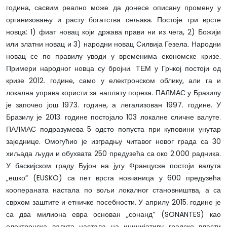
година, сасвим реално може да донесе описану промену у
организовању и расту богатства сељака. Постоје три врсте
новца: 1) фиат новац који држава прави ни из чега, 2) Божији
или златни новац и 3) народни новац Силвија Гезела. Народни
новац се по правилу уводи у временима економске кризе.
Примери народног новца су бројни. ТЕМ у Грчкој постоји од
кризе 2012. године, само у електронском облику, али га и
локална управа користи за наплату пореза. ПАЛМАС у Бразилу
је започео још 1973. године, а легализован 1997. године. У
Бразилу је 2013. године постојало 103 локалне сличне валуте.
ПАЛМАС подразумева 5 одсто попуста при куповини унутар
заједнице. Омогућио је изградњу читавог новог града са 30
хиљада људи и обухвата 250 предузећа са око 2.000 радника.
У баскијском граду Бујон на југу Француске постоји валута
„ешко“ (EUSKO) са пет врста новчаница у 600 предузећа
коопераната настала по вољи локалног становништва, а са
сврхом заштите и етничке посебности. У априлу 2015. године је
са два милиона евра основан „сонанд“ (SONANTES) као
електронска валута настала на иницијативу градске власти