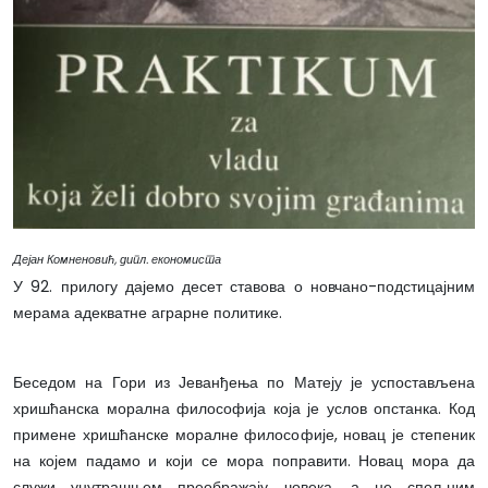
Дејан Комненовић, дипл. економиста
У 92. прилогу дајемо десет ставова о новчано-подстицајним
мерама адекватне аграрне политике.
Беседом на Гори из Јеванђења по Матеју је успостављена
хришћанска морална философија која је услов опстанка. Код
примене хришћанске моралне философије, новац је степеник
на којем падамо и који се мора поправити. Новац мора да
служи унутрашњем преображају човека, а не спољним