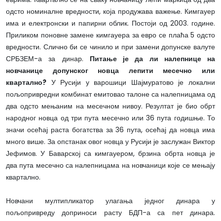
одсто номиналне вредности, која продужава важење. Кимгауер
има и електронски и папирни облик. Постоји од 2003. године.
Приликом поновне замене кимгауера за евро се плаћа 5 одсто
вредности. Слично би се чинило и при замени допунске валуте
СРБЗЕМ-а за динар.
Питање је да ли налепнице на
новчанице допунског новца лепити месечно или
квартално?
У Русији у варошици Шајмуратово је локални
пољопривредни комбинат емитовао талоне са налепницама од
два одсто мењаним на месечном нивоу. Резултат је био обрт
народног новца од три пута месечно или 36 пута годишње. То
значи осећај раста богатства за 36 пута, осећај да новца има
много више. За опстанак овог новца у Русији је заслужан Виктор
Јефимов. У Баварској са кимгауером, брзина обрта новца је
два пута месечно са налепницама на новчаници које се мењају
квартално.
Новчани мултипликатор улагања једног динара у
пољопривреду доприноси расту БДП-а са пет динара.