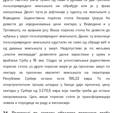
пољопривредног земљишта не обрађује или је у фази
напуштања. Десет пута је јефтиније у односу на земљиште у
Војводини. Јединствена пореска стопа Хенрија Џорџа ће
довести до изједначавања цене хектара у Војводини и у
Трговишту, на крајњем југу. Виша пореска стопа ће довести до
нуђења у закуп пољопривредног земљишта. Данас су власници
пољопривредног земљишта одустали не само од обраде већ и
од давања земљишта у закуп. Недопустиво је по жељама
„златне милијарде“ дозволити даље зарастање у шуму и
враћање Срба у 18. век. Сидро за успостављање јединствене
пореске стопе, уз друге пореске мере је да просечан закуп по
хектару за просечан квалитет земљишта на територији
Републике Србије остане исти 196,23 евра. То по
опортунитетном трошку штедње у банци даје просечну цену
хектара у Србији од 3.270,5 евра која такође треба да остане
непромењена. Циљ више пореске стопе је трансформација
човека и породице ка раду и експанзији.
24. Подстицај по хектару обрадиве површине треба