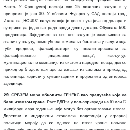
Нанта. У Француској постоји око 25 локалних валута и у
припреми је још 30. У области Њујорка у САД постоји град
Итака са „HOURS“ валутом која је десет пута јача од долара и
сугерише да један сат рада вреди десет долара. Обухвата 500
продавница. Заједничко за све ове валуте је замењивост за
званичну валуту, немогућност гомилања богатства у валути која
губи вредност, фалсификатори су незаинтересовани за
фалсификовање „кварљивог новца“, искључује
мултинационалне компаније из система народног новца, док се
приход од 5 одсто накнаде за излазак из система и приход од
налепница, користи у хуманитарним и пројектима од интереса
заједнице.
29. СРБЗЕМ мора обновити ГЕНЕКС као предузеће које се
бави извозом хране.
Раст БДП-а у пољопривреди на 10 или 12
милијарди евра годишње није могућ без организовања извоза.
Директни и индиректни економски подстицаји у аграрној
политици морају да се односе на извоз хране: новчане
субвенције, премије по јединици извезеног производа, пореске