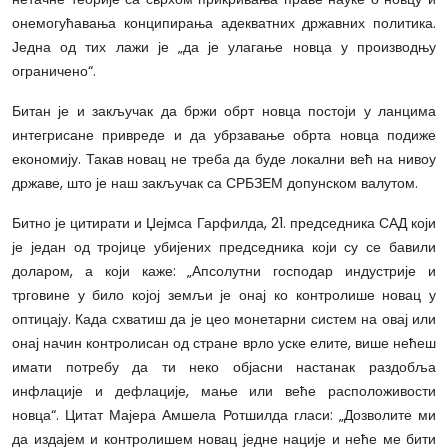
онемогућавања конципирања адекватних државних политика.
Једна од тих лажи је „да је улагање новца у производњу
ограничено“.
Битан је и закључак да бржи обрт новца постоји у ланцима
интегрисане привреде и да убрзавање обрта новца подиже
економију. Такав новац не треба да буде локални већ на нивоу
државе, што је наш закључак са СРБЗЕМ допунском валутом.
Битно је цитирати и Џејмса Гарфилда, 21. председника САД који
је један од тројице убијених председника који су се бавили
доларом, а који каже: „Апсолутни господар индустрије и
трговине у било којој земљи је онај ко контролише новац у
оптицају. Када схватиш да је цео монетарни систем на овај или
онај начин контролисан од стране врло уске елите, више нећеш
имати потребу да ти неко објасни настанак раздобља
инфлације и дефлације, мање или веће расположивости
новца“. Цитат Мајера Амшела Ротшилда гласи: „Дозволите ми
да издајем и контролишем новац једне нације и неће ме бити