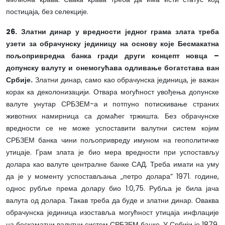
постицаја, без селекције.
26. Златни динар у вредности једног грама злата треба
узети за обрачунску јединицу на основу које Бесмакатна
пољопривредна банка гради други концепт новца –
допунску валуту и онемогућава одливање богатстава ван
Србије.
Златни динар, само као обрачунска јединица, је важан
корак ка деколонизацији. Отвара могућност увођења допунске
валуте унутар СРБЗЕМ-а и потпуно потискивање страних
животних намирница са домаћег тржишта. Без обрачунске
вредности се не може успоставити валутни систем којим
СРБЗЕМ банка чини пољопривреду имуном на геополитичке
утицаје. Грам злата је био мера вредности при успостављу
долара као валуте централне банке САД. Треба имати на уму
да је у моменту успостављања „петро долара“ 1971. године,
однос рубље према долару био 1:0,75. Рубља је била јача
валута од долара. Такав треба да буде и златни динар. Оваква
обрачунска јединица изоставља могућност утицаја инфлације
на бескаматни валутни систем СРБЗЕМ банке. У Србији је 1879.