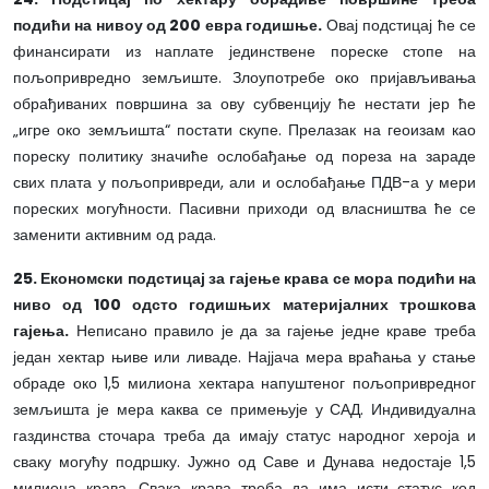
подићи на нивоу од 200 евра годишње.
Овај подстицај ће се
финансирати из наплате јединствене пореске стопе на
пољопривредно земљиште. Злоупотребе око пријављивања
обрађиваних површина за ову субвенцију ће нестати јер ће
„игре око земљишта“ постати скупе. Прелазак на геоизам као
пореску политику значиће ослобађање од пореза на зараде
свих плата у пољопривреди, али и ослобађање ПДВ-а у мери
пореских могућности. Пасивни приходи од власништва ће се
заменити активним од рада.
25. Економски подстицај за гајење крава се мора подићи на
ниво од 100 одсто годишњих материјалних трошкова
гајења.
Неписано правило је да за гајење једне краве треба
један хектар њиве или ливаде. Најјача мера враћања у стање
обраде око 1,5 милиона хектара напуштеног пољопривредног
земљишта је мера каква се примењује у САД. Индивидуална
газдинства сточара треба да имају статус народног хероја и
сваку могућу подршку. Јужно од Саве и Дунава недостаје 1,5
милиона крава. Свака крава треба да има исти статус код