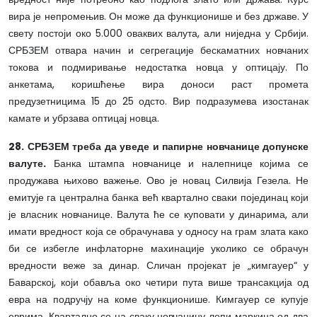
вира је непромењив. Он може да функционише и без државе. У
свету постоји око 5.000 оваквих валута, али ниједна у Србији.
СРБЗЕМ отвара начин и сегрегације бескаматних новчаних
токова и подмиривање недостатка новца у оптицају. По
анкетама, коришћење вира доноси раст промета
предузетницима 15 до 25 одсто. Вир подразумева изостанак
камате и убрзава оптицај новца.
28. СРБЗЕМ треба да уведе и папирне новчанице допунске
валуте.
Банка штампа новчанице и налепнице којима се
продужава њихово важење. Ово је новац Силвија Гезела. Не
емитује га централна банка већ квартално сваки појединац који
је власник новчанице. Валута ће се куповати у динарима, али
имати вредност која се обрачунава у односу на грам злата како
би се избегле инфлаторне махинације уколико се обрачун
вредности веже за динар. Сличан пројекат је „кимгауер“ у
Баварској, који обавља око четири пута више трансакција од
евра на подручју на коме функционише. Кимгауер се купује
еврима. Квартално се на сваку новчаницу лепи маркица од два