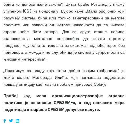
брига ко доноси њене законе“. Цитат браће Ротшилд у писму
упућеном 1863. из Лондона у Њујорк, каже: „Мали број оних који
разумеју систем, биће или толико заинтересовани за његове
профите или зависни од његове наклоности да са њихове
стране неће бити отпора. Док са друге стране, већина
становништва ментално неспособна да схвати огромну
предност коју капитал извлачи из система, поднеће терет без
приговора, а можда и не слутећи да је систем у супротности са
њиховим интересима“.
„Практикум за владу која жели добро својим грађанима“ је
књига колеге Милорада Илића, који наглашава недостатак
новца у оптицају као главни проблем привреде Србије.
Пробој код мера организационо-развојне аграрне
политике је оснивање СРБЗЕМ-а, а код новчаних мера
подстицаја стварање СРБЗЕМ допунске валуте.