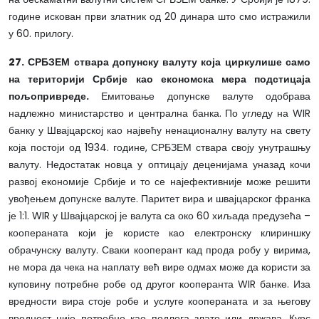
године искован први златник од 20 динара што смо истражили
у 60. прилогу.
27. СРБЗЕМ ствара допунску валуту која циркулише само
на територији Србије као економска мера подстицаја
пољопривреде.
Емитовање допунске валуте одобрава
надлежно министарство и централна банка. По угледу на WIR
банку у Швајцарској као највећу ненационалну валуту на свету
која постоји од 1934. године, СРБЗЕМ ствара своју унутрашњу
валуту. Недостатак новца у оптицају деценијама уназад кочи
развој економије Србије и то се најефективније може решити
увођењем допунске валуте. Паритет вира и швајцарског франка
је 1:1. WIR у Швајцарској је валута са око 60 хиљада предузећа –
коопераната који је користе као електронску клириншку
обрачунску валуту. Сваки кооперант кад прода робу у вирима,
не мора да чека на наплату већ вире одмах може да користи за
куповину потребне робе од другог кооперанта WIR банке. Иза
вредности вира стоје робе и услуге коопераната и за његову
вредност није потребно као подлога злато или држава. Курс