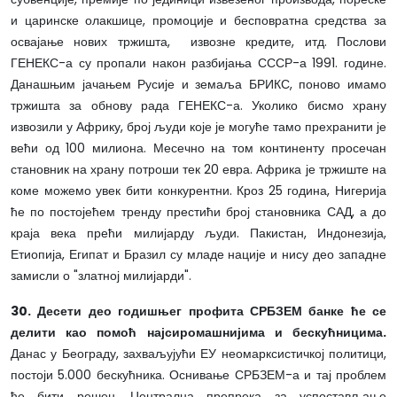
и царинске олакшице, промоције и бесповратна средства за
освајање нових тржишта, извозне кредите, итд. Послови
ГЕНЕКС-а су пропали након разбијања СССР-а 1991. године.
Данашњим јачањем Русије и земаља БРИКС, поново имамо
тржишта за обнову рада ГЕНЕКС-а. Уколико бисмо храну
извозили у Африку, број људи које је могуће тамо прехранити је
већи од 100 милиона. Месечно на том континенту просечан
становник на храну потроши тек 20 евра. Африка је тржиште на
коме можемо увек бити конкурентни. Кроз 25 година, Нигерија
ће по постојећем тренду престићи број становника САД, а до
краја века прећи милијарду људи. Пакистан, Индонезија,
Етиопија, Египат и Бразил су младе нације и нису део западне
замисли о "златној милијарди".
30. Десети део годишњег профита СРБЗЕМ банке ће се
делити као помоћ најсиромашнијима и бескућницима.
Данас у Београду, захваљујући ЕУ неомарксистичкој политици,
постоји 5.000 бескућника. Оснивање СРБЗЕМ-а и тај проблем
ће бити решен. Централна препрека за успостављање