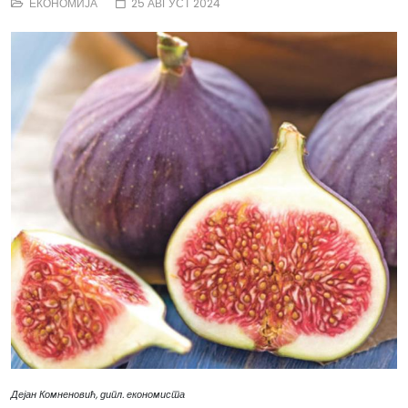
ЕКОНОМИЈА
25 АВГУСТ 2024
Дејан Комненовић, дипл. економиста