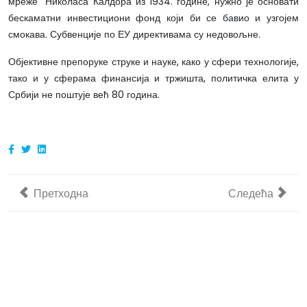
мреже“ Николаса Калдора из 1934. године, нужно је основати
бескаматни инвестициони фонд који би се бавио и узгојем
смокава. Субвенције по ЕУ директивама су недовољне.
Објективне препоруке струке и науке, како у сфери технологије,
тако и у сферама финансија и тржишта, политичка елита у
Србији не поштује већ 80 година.
Претходни чланак: НЕДЕЉОМ О ПОЉОПРИВРЕДИ – Пре
Следећи члан
Претходна
Следећа