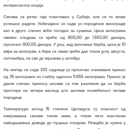
интересантна опција.
Смоква се ретко гаји плантажно у Србији, али се то може
успешно радити. Уобичајено се сади уз породичне винограде
као и друго слично воће погодно за сушење. Цена килограма
свежих плодова се креће од 800,00 до 1.550,00 динара,
просечно 900,00 динара. У јуну, кад започиње берба, цена је 10
евра за килограм, а бере се сваки трећи дан током јула, августа,
септембра, па све до мразева у октобру.
На хектар се сади 333 саднице уз просечан очекивани принос
од 35 килограма по стаблу односно 11.655 килограма. Принос је
дакле сличан приносу шљиве са том разликом да се берба
простире на четири месеца што захтева посвећеност читаве
породице.
Температуре испод 15 степени Целзијуса су опасност од
измрзавања смокве током зиме, а током лета изостанак
наводњавања доводи до пуцања плодова. Резидба је нужна у