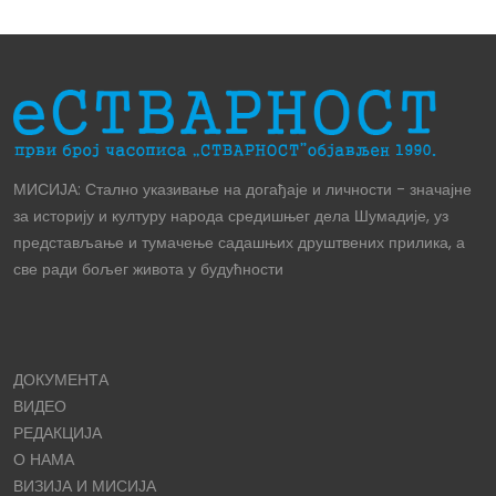
МИСИЈА: Стално указивање на догађаје и личности - значајне
за историју и културу народа средишњег дела Шумадије, уз
представљање и тумачење садашњих друштвених прилика, а
све ради бољег живота у будућности
ДОКУМЕНТА
ВИДЕО
РЕДАКЦИЈА
О НАМА
ВИЗИЈА И МИСИЈА