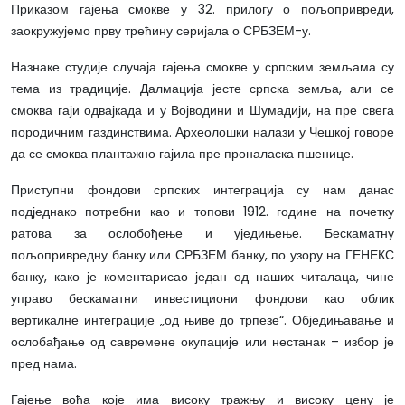
Приказом гајења смокве у 32. прилогу о пољопривреди,
заокружујемо прву трећину серијала о СРБЗЕМ-у.
Назнаке студије случаја гајења смокве у српским земљама су
тема из традиције. Далмација јесте српска земља, али се
смоква гаји одвајкада и у Војводини и Шумадији, на пре свега
породичним газдинствима. Археолошки налази у Чешкој говоре
да се смоква плантажно гајила пре проналаска пшенице.
Приступни фондови српских интеграција су нам данас
подједнако потребни као и топови 1912. године на почетку
ратова за ослобођење и уједињење. Бескаматну
пољопривредну банку или СРБЗЕМ банку, по узору на ГЕНЕКС
банку, како је коментарисао један од наших читалаца, чине
управо бескаматни инвестициони фондови као облик
вертикалне интеграције „од њиве до трпезе“. Обједињавање и
ослобађање од савремене окупације или нестанак – избор је
пред нама.
Гајење воћа које има високу тражњу и високу цену је