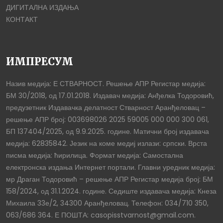
ДИГИТАЛНА ИЗДАЊА
КОНТАКТ
ИМПРЕСУМ
Назив медија: Е СТВАРНОСТ. Решење АПР Регистар медија:
БМ 30/2018, од 17.01.2018. Издавач медија: Анђелка Тодоровић,
предузетник Издавачка делатност Стварност Аранђеловац –
решење АПР број: 003698026 2025 59005 000 000 300 061,
БП 137404/2025, од 9.9.2025. године. Матични број издавача
медија: 62835842. Језик на коме медиј излази: српски. Врста
писма медија: ћирилица. Формат медија: Самостална
електронска издања Интернет портали. Главни уредник медија:
мр Драган Тодоровић – решење АПР Регистар медија број: БМ
158/2024, од 31.1.2024. године. Седиште издавача медија: Кнеза
Михаила 33е/2, 34300 Аранђеловац. Телефон: 034/710 350,
063/686 364. Е ПОШТА: casopisstvarnost@gmail.com.