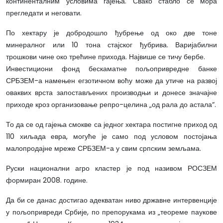
континенталним условима гајења. Свако стабло се мора
прегледати и неговати.
По хектару је добродошло ђубрење од око две тоне
минералног или 10 тона стајског ђубрива. Варијабилни
трошкови чине око трећине прихода. Највише се тичу бербе.
Инвестициони фонд бескаматне пољопривредне банке
СРБЗЕМ-а намењен егзотичном воћу може да утиче на развој
оваквих врста запостављених производњи и донесе значајне
приходе кроз организовање репро-целина „од рала до астала“.
То да се од гајења смокве са једног хектара постигне приход од
110 хиљада евра, могуће је само под условом постојања
малопродајне мреже СРБЗЕМ-а у свим српским земљама.
Руски национални агро кластер је под називом РОСЗЕМ
формиран 2008. године.
Да би се данас достигао адекватан ниво државне интервенције
у пољопривреди Србије, по препорукама из „теореме паукове