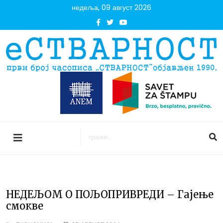
недеља, 09 август 2026
НЕДЕЉОМ О ПОЉОПРИВРЕДИ – Гајење
смокве