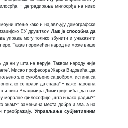
милосрђа – деградирања милосрђа на ниво
амоуништење како и најављују демографске
лизацијско ЕУ друштво?
Лаж је способна да
а управа могу толико збунити и унаказити
топере. Такав поремећен народ не може више
 да ни у шта не верује. Таквом народу није
хоћете". Мисао професора Жарка Видовића „да
 огољено зло сукобљено са добром, истина са
онога ко се прави да спава“ – каже народна
омишљеника Владимира Димитријевића „да нам
оу моралне философије „шта и како радим?“
ко знам?“ замењена места добра и зла, а на
и преображају.
Управљање субјективним