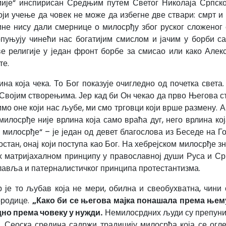
је“ инспирисан Средњим путем Светог Николаја Српског
оји учење да човек не може да избегне две ствари: смрт и 
не нису дали смернице о милосрђу због руског сложеног 
пуњују чинећи нас богатијим смислом и јачим у борби 
 религије у један фронт борбе за смисао или како Алекс
те.
ина која чека. То Бог показује очигледно од почетка света
војим створењима. Јер кад би Он чекао да прво Његова с
имо оне који нас љубе, ми смо трговци који врше размену.
милосрђе није врлина која само враћа дуг, него врлина ко
 милосрђе“ – је један од девет благослова из Беседе на Го
достан, онај који поступа као Бог. На хебрејском милосрђе 
 матријахалном принципу у православној души Руса и Ср
лавља и патерналистичког принципа протестантизма.
 је то љубав која не мери, обилна и свеобухватна, чини 
ородице.
„Како би се његова мајка понашала према њему
но према човеку у нужди.
Немилосрдних људи су препуни г
. Сеоска средина садржи традицију милосрђа која се огл