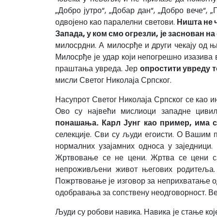
„Добро јутро“, „Добар дан“, „Добро вече“,
одвојено као паралелни светови.
Ништа не 
Запада, у ком смо огрезли, је заснован 
милосрдни. А милосрђе и други чекају од њ
Милосрђе је удар који непогрешно изазива в
праштања увреда. Јер
опростити увреду то
мисли Светог Николаја Српског.
Насупрот Светог Николаја Српског се као и
Ово су највећи мислиоци западне цивил
понашања.
Карл Јунг као пример, има с
селекције. Сви су људи егоисти. О Вашим 
нормалних узајамних односа у заједници.
Жртвовање се не цени. Жртва се цени са
непроживљени живот његових родитеља. О
Пожртвовање је изговор за неприхватање од
одобравања за сопствену неодговорност. Ве
Људи су робови навика. Навика је стање кој