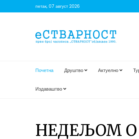
петак, 07 август 2026
Почетна
Друштво
Актуелно
Ту
Издаваштво
НЕДЕЉОМ О