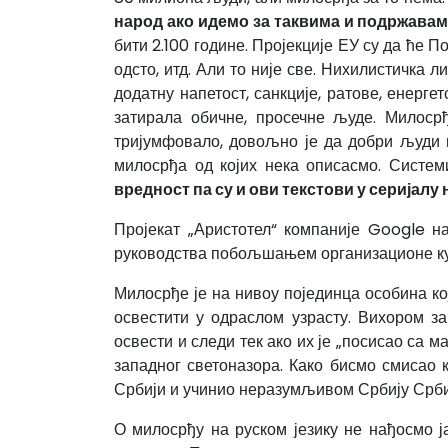
народ ако идемо за таквима и подржавамо
бити 2.100 године. Пројекције ЕУ су да ће П
одсто, итд. Али то није све. Нихилистичка
додатну напетост, санкције, ратове, енерге
затирала обичне, просечне људе. Милоср
тријумфовало, довољно је да добри људи 
милосрђа од којих нека описасмо. Систе
вредност па су и ови текстови у серијалу
Пројекат „Аристотел“ компаније Google н
руководства побољшањем организационе ку
Милосрђе је на нивоу појединца особина кој
освестити у одраслом узрасту. Вихором з
освести и следи тек ако их је „посисао са
западног светоназора. Како бисмо смисао к
Србији и учинио неразумљивом Србију Србим
О милосрђу на руском језику не нађосмо ј