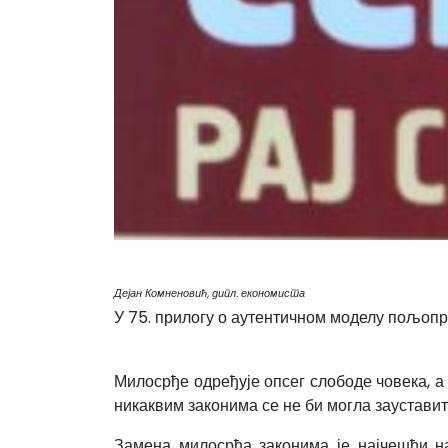
Дејан Комненовић, дипл. економиста
У 75. прилогу о аутентичном моделу пољоп
Милосрђе одређује опсег слободе човека, а
никаквим законима се не би могла заустави
Замена милосрђа законима је најчешћи н