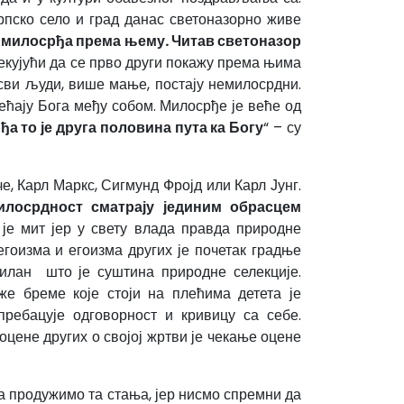
Српско село и град данас светоназорно живе
 милосрђа према њему. Читав светоназор
кујући да се прво други покажу према њима
 сви људи, више мање, постају немилосрдни.
сећају Бога међу собом. Милосрђе је веће од
ђа то је друга половина пута ка Богу
“ – су
, Карл Маркс, Сигмунд Фројд или Карл Јунг.
лосрдност сматрају јединим обрасцем
је мит јер у свету влада правда природне
гоизма и егоизма других је почетак градње
билан што је суштина природне селекције.
е бреме које стоји на плећима детета је
ребацује одговорност и кривицу са себе.
цене других о својој жртви је чекање оцене
да продужимо та стања, јер нисмо спремни да