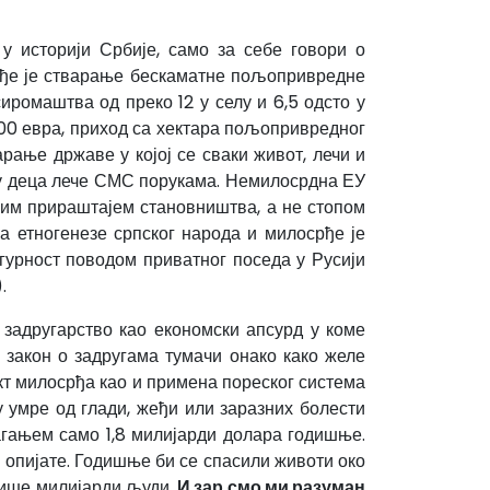
у историји Србије, само за себе говори о
осрђе је стварање бескаматне пољопривредне
иромаштва од преко 12 у селу и 6,5 одсто у
000 евра, приход са хектара пољопривредног
ање државе у којој се сваки живот, лечи и
иру деца лече СМС порукама. Немилосрдна ЕУ
дним прираштајем становништва, а не стопом
а етногенезе српског народа и милосрђе је
игурност поводом приватног поседа у Русији
.
адругарство као економски апсурд у коме
 закон о задругама тумачи онако како желе
кт милосрђа као и примена пореског система
у умре од глади, жеђи или заразних болести
агањем само 1,8 милијарди долара годишње.
и опијате. Годишње би се спасили животи око
више милијарди људи.
И зар смо ми разуман