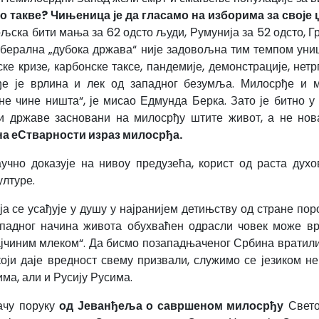
 такве? Чињеница је да гласамо на изборима за своје 
ољска бити мања за 62 одсто људи, Румунија за 52 одсто, Г
 либерална „дубока држава“ није задовољна тим темпом у
тске кризе, карбонске таксе, пандемије, демонстрације, нет
ђе је врлина и лек од западног безумља. Милосрђе и ми
не чине ништа“, је мисао Едмунда Берка. Зато је битно 
ми државе засновани на милосрђу штите живот, а не но
 на еСтварности израз милосрђа.
аучно доказује на нивоу предузећа, корист од раста дух
лтуре.
а се усађује у душу у најранијем детињству од стране поро
ападног начина живота обухваћен одрасли човек може вр
 мајчиним млеком“. Да бисмо позападњаченог Србина вратил
оји даје вредност свему призвали, служимо се језиком н
а, али и Русију Русима.
ачу поруку
од Јеванђеља о савршеном милосрђу
Свето