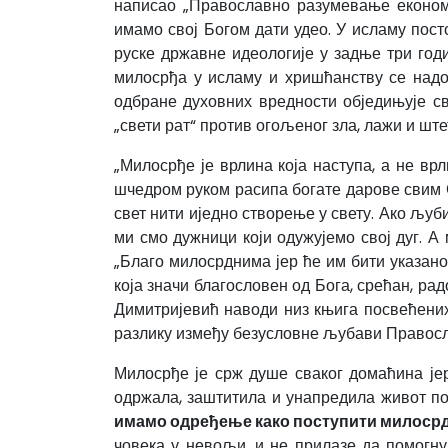
написао „Православно разумевање економи
имамо свој Богом дати удео. У исламу пост
руске државне идеологије у задње три годи
милосрђа у исламу и хришћанству се надо
одбране духовних вредности обједињује све
„свети рат“ против огољеног зла, лажи и ште
„Милосрђе је врлина која наступа, а не врл
шчедром руком расипа богате дарове свим С
свет нити иједно створење у свету. Ако љуб
ми смо дужници који одужујемо свој дуг. А 
„Благо милосрднима јер ће им бити указано
која значи благословен од Бога, срећан, ра
Димитријевић наводи низ књига посвећених
разлику између безусловне љубави Правос
Милосрђе је срж душе сваког домаћина јер
одржала, заштитила и унапредила живот п
имамо одређење како поступити милосрд
човека у невољи, и не прилазе да помогну