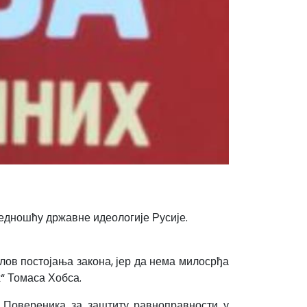
едношћу државне идеологије Русије.
лов постојања закона, јер да нема милосрђа
х“ Томаса Хобса.
 Повереника за заштиту равноправности у