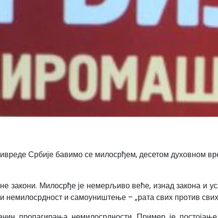
ривреде Србије бавимо се милосрђем, десетом духовном вр
 не закони. Милосрђе је немерљиво веће, изнад закона и ус
ти немилосрдност и самоуништење – „рата свих против сви
ачин пропагирања немилосрдности. Пример је постојање