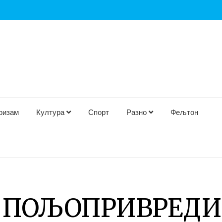
ризам
Култура
Спорт
Разно
Фељтон
 ПОЉОПРИВРЕДИ 