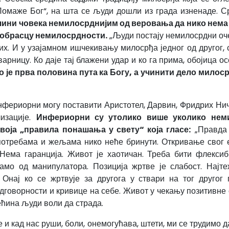
 „Помаже Бог“, на шта се људи дошли из града изненаде. 
чини човека немилосрднијим од веровања да нико нема
на обрасцу немилосрдности.
„Људи постају немилосрдни оче
их. И у узајамном ишчекивању милосрђа једног од другог,
арницу. Ко даје тај блажени удар и ко га прима, обојица о
 је прва половина пута ка Богу, а учинити дело милоср
нфериорни могу поставити Аристотел, Дарвин, Фридрих Ниче
изације.
Инфериорни су утолико више уколико неми
воја „правила понашања у свету“ која гласе:
„Правда 
потребама и жељама нико неће бринути. Откривање свог е
 Нема гаранција. Живот је хаотичан. Треба бити флекси
мо од манипулатора. Позиција жртве је слабост. Најтеж
нај ко се жртвује за другога у ствари на тог другог п
говорности и кривице на себе. Живот у чекању позитивне о
ћина људи воли да страда.
е и кад нас руши, боли, онемогућава, штети, ми се трудимо 