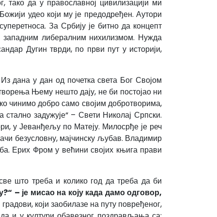
, тако да у православној цивилизацији ми
Божији удео који му је предодређен. Аутори
суперетноса. За Србију је битно да концепт
са западним либералним нихилизмом. Нужда
андар Дугин тврди, по први пут у историји,
. Из дана у дан од почетка света Бог Својом
творења Њему нешто дају, не би постојао ни
 Ако чинимо добро само својим добротворима,
ја стално задужује“ – Свети Николај Српски.
ри, у Јеванђељу по Матеју. Милосрђе је реч
значи безусловну, мајчинску љубав. Владимир
ба. Ерих Фром у већини својих књига прави
све што треба и колико год да треба да би
?“ – је мисао на коју када дамо одговор,
радови, који заобилазе на путу повређеног,
еда и у култури обавезног поздрављања са: