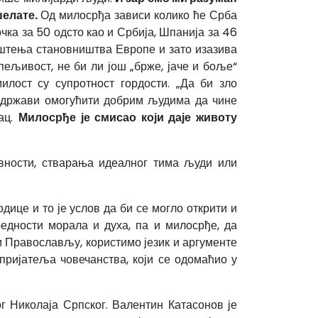
џелате.
Од милосрђа зависи колико ће Срба
рчка за 50 одсто као и Србија, Шпанија за 46
ништења становништва Европе и зато изазива
рпељивост, не би ли још „брже, јаче и боље“
лост су супротност гордости. „Да би зло
у држави омогућити добрим људима да чине
вац.
Милосрђе је смисао који даје животу
овности, стварања идеалног тима људи или
дице и то је услов да би се могло открити и
едности морала и духа, па и милосрђе, да
и Православљу, користимо језик и аргументе
епријатеља човечанства, који се одомаћио у
г Николаја Српског. Валентин Катасонов је