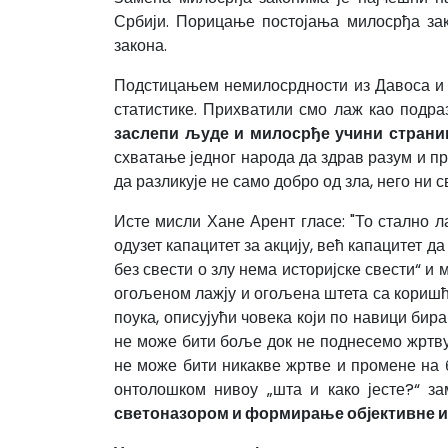
Србији. Порицање постојања милосрђа за
закона.
Подстицањем немилосрдности из Давоса и 
статистике. Прихватили смо лаж као подр
заслепи људе и милосрђе учини страни
схватање једног народа да здрав разум и п
да разликује не само добро од зла, него ни 
Исте мисли Хане Арент гласе: "То стално л
одузет капацитет за акцију, већ капацитет 
без свести о злу нема историјске свести“ и
огољеном лажју и огољена штета са коришћу
поука, описујући човека који по навици би
не може бити боље док не поднесемо жртву
не може бити никакве жртве и промене на б
онтолошком нивоу „шта и како јесте?“ з
светоназором и формирање објективне и