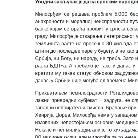
Уводни закључак је да са српским народо
Милосрђем се решава проблем 5.000 беску
анахроности и моралној неисправности пута
банке којом се враћа профит у српска села
граду. Милосрђе је стварање интегрисаног 
земљишта расте на просечно 30 хиљада евр
штити до последње паре у буџету, а не као
Србија, ни Богу, ни народу, не треба. Зат
раста БДП-а. А требало је тако и данас и
вратити му такав статус обновом задружног
данас, у Србији није могућа од времена Ми
Прихватањем немилосрдности Ротшилдовог
лажни привредни субјекат – задруга, не с
западни непријатељи смисла. Враћање принц
Хенрија Џорџа. Милосрђа нема у западном с
изазваних непостојањем основне медицинск
Нека је и пет милијарди, али је то хиљадам
80 милиона људи, али милосрђа за то нема