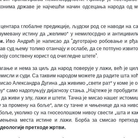
конима државе је најчешћи начин одсецања народа од 
центара глобалне предикције, људски род се наводи на с
азумевану истину да „желимо“ у немилосрдно и антициви
м.
Иво Андрић је написао да "дуготрајно робовање и рђав
рав суд њему толико отанчају и ослабе, да се потпуно изви
своју сопствену корист од очигледне штете".
агање и нема за циљ да народ поверује у лажи, већ је циљ
да мисли и суди. Са таквим народом можете да радите шта 
 мисао Александра Дугина „да живимо „свети рат“ у коме је
“ само надопуњују дијагнозу стања. „Најтеже је пробудити 
ра да живи у злу, лажи и штети. Тачна је мисао нашег ист
 за промену на боље“, али су тачне и чињенице да на нив
оље, уколико су на гносеолошком нивоу свести „шта и ка
амењена места истине и лажи. Борба за смисао претход
деологије претходе жртви.